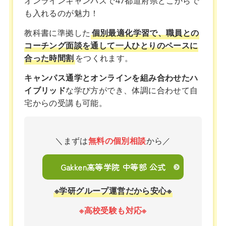
オンラインキャンパスで47都道府県どこからで
も入れるのが魅力！
教科書に準拠した
個別最適化学習で、職員との
コーチング面談を通して一人ひとりのペースに
合った時間割
をつくれます。
キャンパス通学とオンラインを組み合わせたハ
イブリッド
な学び方ができ、体調に合わせて自
宅からの受講も可能。
＼まずは
無料の個別相談
から／
Gakken高等学院 中等部 公式
※学研グループ運営だから安心※
※高校受験も対応※