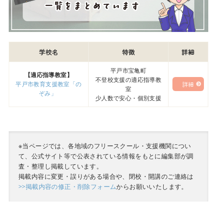
学校名
特徴
詳細
平戸市宝亀町
【適応指導教室】
不登校支援の適応指導教
平戸市教育支援教室「の
詳細
室
ぞみ」
少人数で安心・個別支援
※当ページでは、各地域のフリースクール・支援機関につい
て、公式サイト等で公表されている情報をもとに編集部が調
査・整理し掲載しています。
掲載内容に変更・誤りがある場合や、閉校・開講のご連絡は
>>掲載内容の修正・削除フォーム
からお願いいたします。