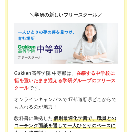
＼
学研の新しいフリースクール
／
Gakken高等学院 中等部は、
在籍する中学校に
籍を置いたまま通える学研グループのフリース
クール
です。
オンラインキャンパスで47都道府県どこからで
も入れるのが魅力！
教科書に準拠した
個別最適化学習で、職員との
コーチング面談を通して一人ひとりのペースに