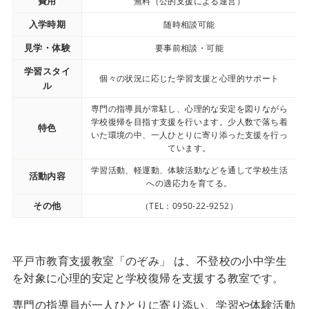
費用
無料（公的支援による運営）
入学時期
随時相談可能
見学・体験
要事前相談・可能
学習スタイ
個々の状況に応じた学習支援と心理的サポート
ル
専門の指導員が常駐し、心理的な安定を図りながら
学校復帰を目指す支援を行います。少人数で落ち着
特色
いた環境の中、一人ひとりに寄り添った支援を行っ
ています。
学習活動、軽運動、体験活動などを通して学校生活
活動内容
への適応力を育てる。
その他
（TEL：0950-22-9252）
平戸市教育支援教室「のぞみ」 は、不登校の小中学生
を対象に心理的安定と学校復帰を支援する教室です。
専門の指導員が一人ひとりに寄り添い、学習や体験活動