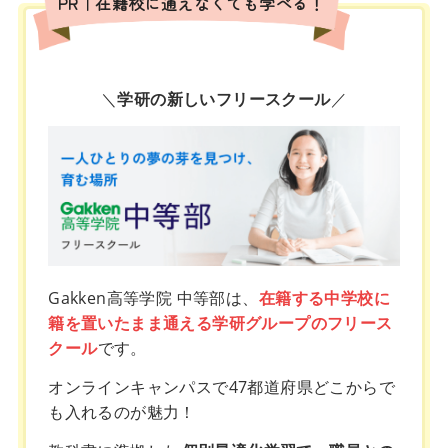
PR｜在籍校に通えなくても学べる！
＼
学研の新しいフリースクール
／
Gakken高等学院 中等部は、
在籍する中学校に
籍を置いたまま通える学研グループのフリース
クール
です。
オンラインキャンパスで47都道府県どこからで
も入れるのが魅力！