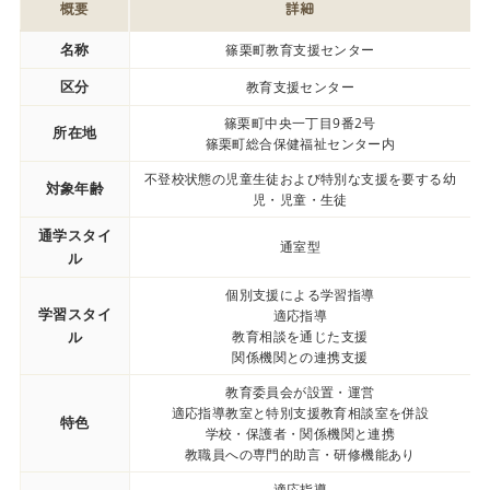
概要
詳細
名称
篠栗町教育支援センター
区分
教育支援センター
篠栗町中央一丁目9番2号
所在地
篠栗町総合保健福祉センター内
不登校状態の児童生徒および特別な支援を要する幼
対象年齢
児・児童・生徒
通学スタイ
通室型
ル
個別支援による学習指導
学習スタイ
適応指導
ル
教育相談を通じた支援
関係機関との連携支援
教育委員会が設置・運営
適応指導教室と特別支援教育相談室を併設
特色
学校・保護者・関係機関と連携
教職員への専門的助言・研修機能あり
適応指導