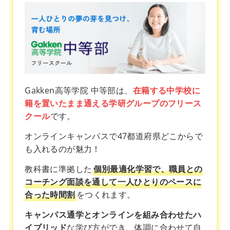
Gakken高等学院 中等部は、
在籍する中学校に
籍を置いたまま通える学研グループのフリース
クール
です。
オンラインキャンパスで47都道府県どこからで
も入れるのが魅力！
教科書に準拠した
個別最適化学習で、職員との
コーチング面談を通して一人ひとりのペースに
合った時間割
をつくれます。
キャンパス通学とオンラインを組み合わせたハ
イブリッド
な学び方ができ、体調に合わせて自