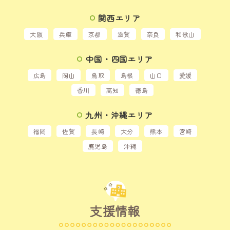
関西エリア
大阪
兵庫
京都
滋賀
奈良
和歌山
中国・四国エリア
広島
岡山
鳥取
島根
山口
愛媛
香川
高知
徳島
九州・沖縄エリア
福岡
佐賀
長崎
大分
熊本
宮崎
鹿児島
沖縄
支援情報