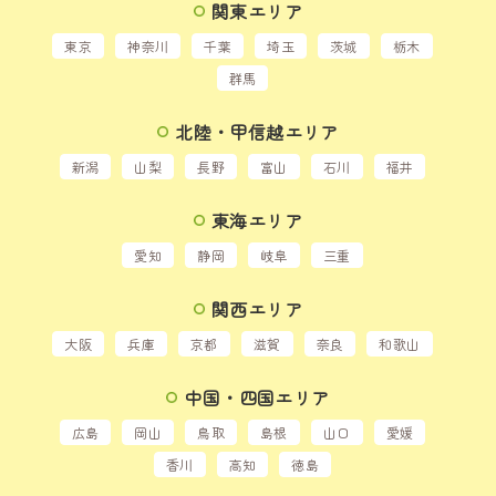
関東エリア
東京
神奈川
千葉
埼玉
茨城
栃木
群馬
北陸・甲信越エリア
新潟
山梨
長野
富山
石川
福井
東海エリア
愛知
静岡
岐阜
三重
関西エリア
大阪
兵庫
京都
滋賀
奈良
和歌山
中国・四国エリア
広島
岡山
鳥取
島根
山口
愛媛
香川
高知
徳島