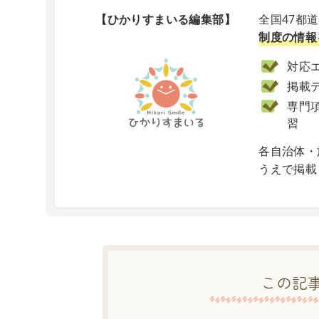
【ひかりすまいる編集部】
全国47都
制度の情報
対応エ
掲載
専門項
習
X
各自治体・
うえで掲載
この記