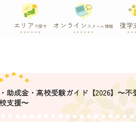
エリア
オンライン
復学
で探す
スクール情報
助成金・高校受験ガイド【2026】〜不
校支援〜