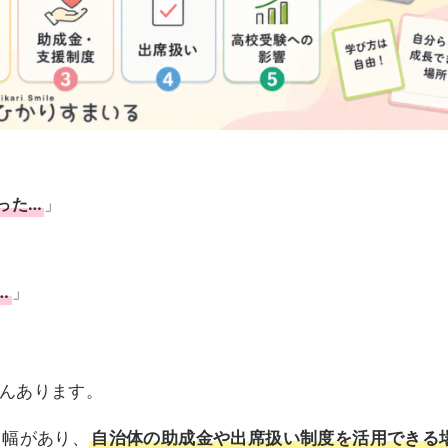
った…
」
…
」
んあります。
り幅があり、
自治体の助成金や出席扱い制度を活用できる