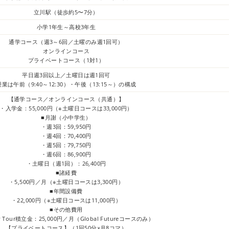
立川駅（徒歩約5〜7分）
小学1年生～高校3年生
通学コース（週3～6回／土曜のみ週1回可）
オンラインコース
プライベートコース（1対1）
平日週3回以上／土曜日は週1回可
授業は午前（9:40～12:30）・午後（13:15～）の構成
【通学コース／オンラインコース（共通）】
・入学金：55,000円（※土曜日コースは33,000円）
■月謝（小中学生）
・週3回：59,950円
・週4回：70,400円
・週5回：79,750円
・週6回：86,900円
・土曜日（週1回）：26,400円
■諸経費
・5,500円／月（※土曜日コースは3,300円）
■年間設備費
・22,000円（※土曜日コースは11,000円）
■その他費用
y Tour積立金：25,000円／月（Global Futureコースのみ）
【プライベートコース】（1回50分×月8コマ）