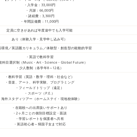
・入学金：33,000円
・月謝：66,000円
・諸経費：3,300円
・年間設備費：11,000円
定員に空きがあれば年度途中でも入学可能
あり（体験入学・見学申し込み可）
語環境／英語圏カリキュラム／体験型・創造型の能動的学習
・英語で教科学習
科目選択制（Music・Art・Science・Global Future）
・少人数制（各学年8～12名）
・教科学習（英語・数学・理科・社会など）
・音楽、アート、科学実験、プログラミング
・フィールドトリップ（遠足）
・スポーツ（P.E.）
・海外スタディツアー（ホームステイ・現地校体験）
・在籍校への出席扱いサポートあり
・2ヶ月ごとの個別目標設定・面談
・学習レポートを保護者へ共有
・英語初心者～帰国子女まで対応