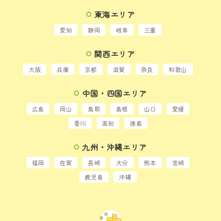
東海エリア
愛知
静岡
岐阜
三重
関西エリア
大阪
兵庫
京都
滋賀
奈良
和歌山
中国・四国エリア
広島
岡山
鳥取
島根
山口
愛媛
香川
高知
徳島
九州・沖縄エリア
福岡
佐賀
長崎
大分
熊本
宮崎
鹿児島
沖縄