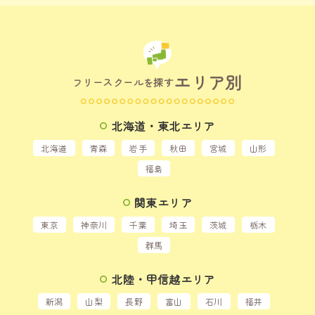
エリア別
フリースクールを探す
北海道・東北エリア
北海道
青森
岩手
秋田
宮城
山形
福島
関東エリア
東京
神奈川
千葉
埼玉
茨城
栃木
群馬
北陸・甲信越エリア
新潟
山梨
長野
富山
石川
福井