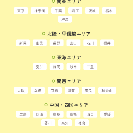
関東エリア
東京
神奈川
千葉
埼玉
茨城
栃木
群馬
北陸・甲信越エリア
新潟
山梨
長野
富山
石川
福井
東海エリア
愛知
静岡
岐阜
三重
関西エリア
大阪
兵庫
京都
滋賀
奈良
和歌山
中国・四国エリア
広島
岡山
鳥取
島根
山口
愛媛
香川
高知
徳島