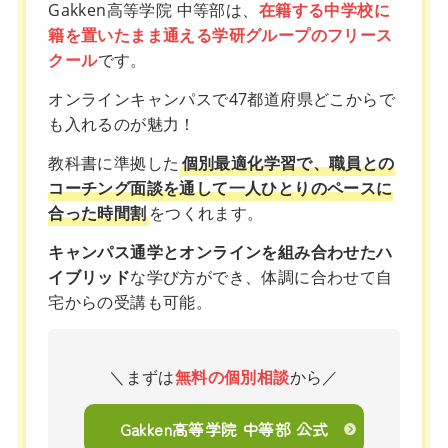
Gakken高等学院 中等部は、
在籍する中学校に
籍を置いたまま通える学研グループのフリース
クール
です。
オンラインキャンパスで47都道府県どこからで
も入れるのが魅力！
教科書に準拠した
個別最適化学習で、職員との
コーチング面談を通して一人ひとりのペースに
合った時間割
をつくれます。
キャンパス通学とオンラインを組み合わせたハ
イブリッド
な学び方ができ、体調に合わせて自
宅からの受講も可能。
＼まずは
無料の個別相談
から／
Gakken高等学院 中等部 公式