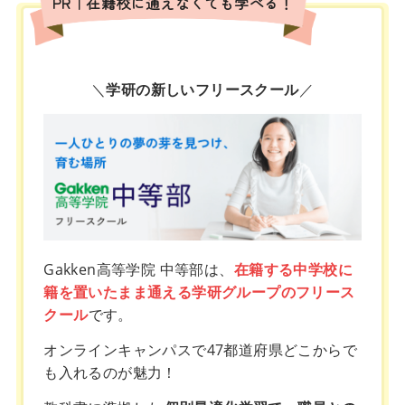
PR｜在籍校に通えなくても学べる！
＼
学研の新しいフリースクール
／
Gakken高等学院 中等部は、
在籍する中学校に
籍を置いたまま通える学研グループのフリース
クール
です。
オンラインキャンパスで47都道府県どこからで
も入れるのが魅力！