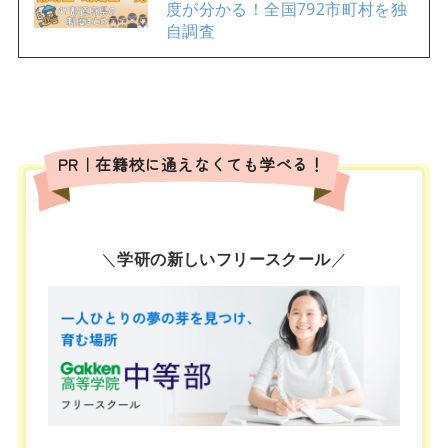
度が分かる！全国792市町村を独
自調査
PR｜在籍校に通えなくても学べる！
＼
学研の新しいフリースクール
／