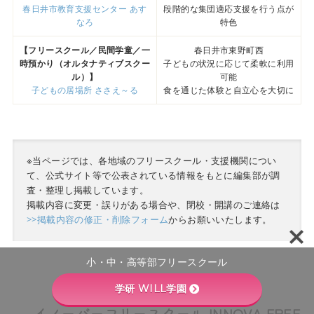
春日井市教育支援センター あす
段階的な集団適応支援を行う点が
なろ
特色
【フリースクール／民間学童／一
春日井市東野町西
時預かり（オルタナティブスクー
子どもの状況に応じて柔軟に利用
ル）】
可能
子どもの居場所 ささえ～る
食を通じた体験と自立心を大切に
※当ページでは、各地域のフリースクール・支援機関につい
て、公式サイト等で公表されている情報をもとに編集部が調
査・整理し掲載しています。
掲載内容に変更・誤りがある場合や、閉校・開講のご連絡は
>>掲載内容の修正・削除フォーム
からお願いいたします。
小・中・高等部フリースクール
学研 WILL学園
イノーバーフリースクール INNOVA FREE