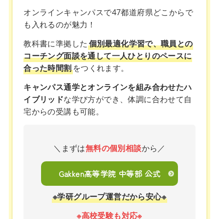
オンラインキャンパスで47都道府県どこからで
も入れるのが魅力！
教科書に準拠した
個別最適化学習で、職員との
コーチング面談を通して一人ひとりのペースに
合った時間割
をつくれます。
キャンパス通学とオンラインを組み合わせたハ
イブリッド
な学び方ができ、体調に合わせて自
宅からの受講も可能。
＼まずは
無料の個別相談
から／
Gakken高等学院 中等部 公式
※学研グループ運営だから安心※
※高校受験も対応※