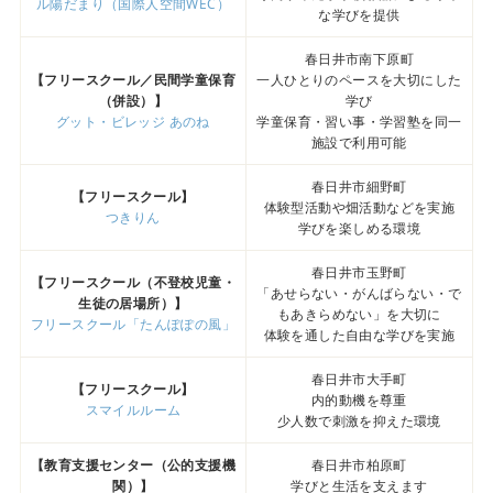
ル陽だまり（国際人空間WEC）
な学びを提供
春日井市南下原町
【フリースクール／民間学童保育
一人ひとりのペースを大切にした
（併設）】
学び
グット・ビレッジ あのね
学童保育・習い事・学習塾を同一
施設で利用可能
春日井市細野町
【フリースクール】
体験型活動や畑活動などを実施
つきりん
学びを楽しめる環境
春日井市玉野町
【フリースクール（不登校児童・
「あせらない・がんばらない・で
生徒の居場所）】
もあきらめない」を大切に
フリースクール「たんぽぽの風」
体験を通した自由な学びを実施
春日井市大手町
【フリースクール】
内的動機を尊重
スマイルルーム
少人数で刺激を抑えた環境
【教育支援センター（公的支援機
春日井市柏原町
関）】
学びと生活を支えます