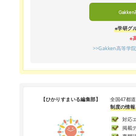
Gakk
※学研グ
※
>>Gakken高等
【ひかりすまいる編集部】
全国47都
制度の情報
対応エ
掲載