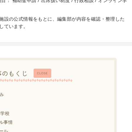
目： 補助金申請 / 出席扱い制度 / 行政相談 / オンライン学
施設の公式情報をもとに、編集部が内容を確認・整理した
しています。
事のもくじ
CLOSE
み
中学校
ル事情
ール