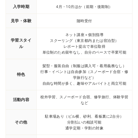
入学時期
4月・10月ほか（前期・後期制）
見学・体験
随時受付
ネット講座＋個別指導
学習スタイ
スクーリング（東京都内または宿泊型）
ル
レポート提出で単位取得
単位制のため留年なし、自分のペースで卒業可能
髪型・服装自由（制服は購入可・着用義務なし）
行事・イベントは自由参加（スノーボード合宿・修
特色
学旅行など）
自由な時間が多く、趣味やアルバイトと両立可能
校外学習、スノーボード合宿、修学旅行、体験学習
活動内容
など
駐車場あり（ビル横、砂利、看板裏に2台分）
その他
分割払いの相談可能
通学定期・学割の対象