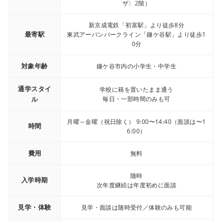
ザ〉2階）
新京成電鉄「初富駅」より徒歩8分
最寄駅
東武アーバンパークライン「鎌ケ谷駅」より徒歩1
0分
対象年齢
鎌ケ谷市内の小学生・中学生
通学スタイ
学校に籍を置いたまま通う
ル
毎日・一部時間のみも可
月曜～金曜（祝日除く） 9:00〜14:40（面談は〜1
時間
6:00）
費用
無料
随時
入学時期
次年度継続は年度初めに面談
見学・体験
見学・面談は随時受付／体験のみも可能