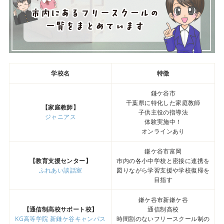
学校名
特徴
鎌ケ谷市
千葉県に特化した家庭教師
【家庭教師】
子供主役の指導法
ジャニアス
体験実施中！
オンラインあり
鎌ケ谷市富岡
【教育支援センター】
市内の各小中学校と密接に連携を
ふれあい談話室
図りながら学習支援や学校復帰を
目指す
鎌ケ谷市新鎌ケ谷
【通信制高校サポート校】
通信制高校
KG高等学院 新鎌ケ谷キャンパス
時間割のないフリースクール制の