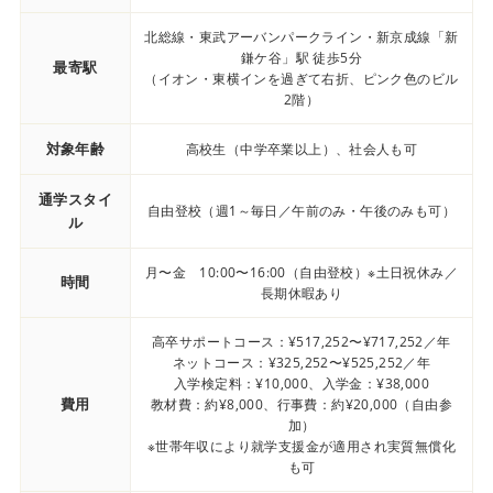
北総線・東武アーバンパークライン・新京成線「新
鎌ケ谷」駅 徒歩5分
最寄駅
（イオン・東横インを過ぎて右折、ピンク色のビル
2階）
対象年齢
高校生（中学卒業以上）、社会人も可
通学スタイ
自由登校（週1～毎日／午前のみ・午後のみも可）
ル
月〜金 10:00〜16:00（自由登校）※土日祝休み／
時間
長期休暇あり
高卒サポートコース：¥517,252〜¥717,252／年
ネットコース：¥325,252〜¥525,252／年
入学検定料：¥10,000、入学金：¥38,000
費用
教材費：約¥8,000、行事費：約¥20,000（自由参
加）
※世帯年収により就学支援金が適用され実質無償化
も可