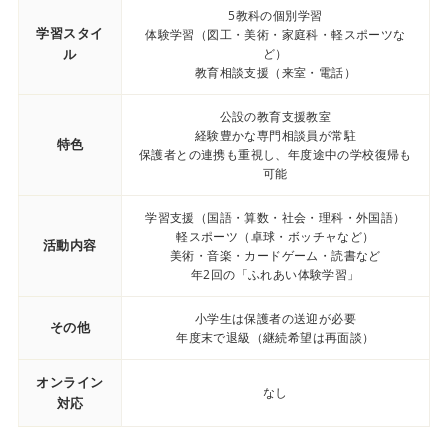
5教科の個別学習
学習スタイ
体験学習（図工・美術・家庭科・軽スポーツな
ル
ど）
教育相談支援（来室・電話）
公設の教育支援教室
経験豊かな専門相談員が常駐
特色
保護者との連携も重視し、年度途中の学校復帰も
可能
学習支援（国語・算数・社会・理科・外国語）
軽スポーツ（卓球・ボッチャなど）
活動内容
美術・音楽・カードゲーム・読書など
年2回の「ふれあい体験学習」
小学生は保護者の送迎が必要
その他
年度末で退級（継続希望は再面談）
オンライン
なし
対応