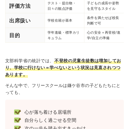
テスト・提出物・
子どもの成長や姿勢
評価方法
日々の観点評価
を見守るスタイル
条件を満たせば校長
出席扱い
学校在籍が基本
判断で可
学年進級・標準カリ
心の安全＋再登校/進
目的
キュラム
学/自立の準備
文部科学省の統計では、
不登校の児童生徒数は増加してお
り、学校に行けない＝学べないという状況は見直されつつ
あります。
そんな中で、フリースクールは鎌ケ谷市の子どもたちにと
っても、
心が落ち着ける居場所
自分らしく過ごせる空間
次の一歩を踏み出すきっかけ