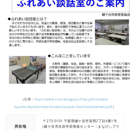
（引用：
https://www.city.kamagaya.chiba.jp/kosodate-
kyouiku/kyoikuindex/shisaku/soudan.files/fureaidanwa2.pdf
）
〒273-0101 千葉県鎌ケ谷市富岡2丁目6番1号
所在地
（鎌ケ谷市生涯学習推進センター〈まなびぃプラ