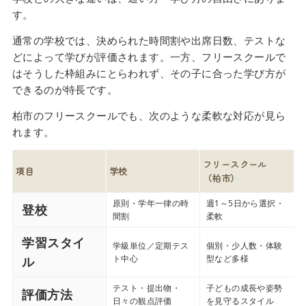
す。
通常の学校では、決められた時間割や出席日数、テストな
どによって学びが評価されます。一方、フリースクールで
はそうした枠組みにとらわれず、その子に合った学び方が
できるのが特長です。
柏市のフリースクールでも、次のような柔軟な対応が見ら
れます。
フリースクール
項目
学校
（柏市）
原則・学年一律の時
週1～5日から選択・
登校
間割
柔軟
学習スタイ
学級単位／定期テス
個別・少人数・体験
ト中心
型など多様
ル
テスト・提出物・
子どもの成長や姿勢
評価方法
日々の観点評価
を見守るスタイル