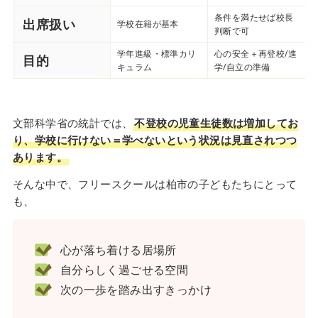
条件を満たせば校長
出席扱い
学校在籍が基本
判断で可
学年進級・標準カリ
心の安全＋再登校/進
目的
キュラム
学/自立の準備
文部科学省の統計では、
不登校の児童生徒数は増加してお
り、学校に行けない＝学べないという状況は見直されつつ
あります。
そんな中で、フリースクールは柏市の子どもたちにとって
も、
心が落ち着ける居場所
自分らしく過ごせる空間
次の一歩を踏み出すきっかけ