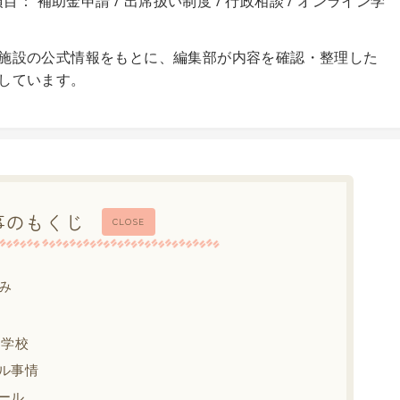
目： 補助金申請 / 出席扱い制度 / 行政相談 / オンライン学
施設の公式情報をもとに、編集部が内容を確認・整理した
しています。
事のもくじ
CLOSE
み
中学校
ル事情
ール