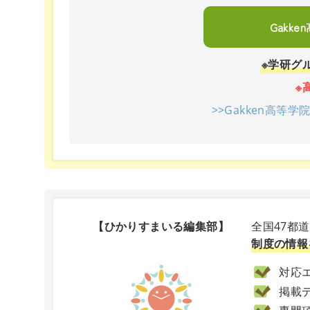
Gakk
※学研グ
※
>>Gakken高等
【ひかりすまいる編集部】
全国47都
制度の情報
対応エ
掲載