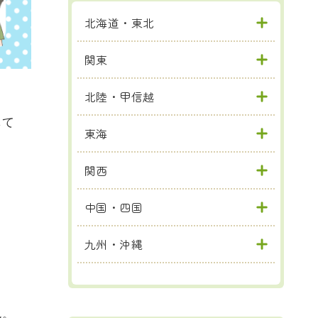
北海道・東北
関東
北陸・甲信越
して
東海
関西
中国・四国
九州・沖縄
ん。