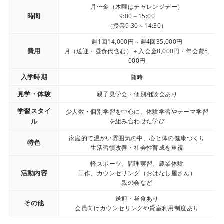
月〜金（木曜はチャレンジデー）
時間
9:00～15:00
（授業9:30～14:30）
週1回14,000円～週4回35,000円
費用
月（送迎・昼食代含む）＋入会金8,000円・年会費5,
000円
入学時期
随時
見学・体験
親子見学会・個別相談会あり
学習スタイ
少人数・個別学習を中心に、体験学習やテーマ学習
ル
を組み合わせた学び
家庭的で温かい雰囲気の中、心と体の健康づくり
特色
生活習慣改善・社会性育成を重視
軽スポーツ、調理実習、農業体験
活動内容
工作、カウンセリング（おはなし屋さん）
親の会など
送迎・昼食あり
その他
会員向けカウンセリングや貸室利用制度あり