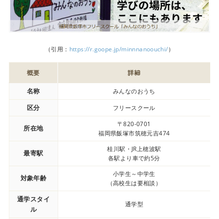
（引用：
https://r.goope.jp/minnnanoouchi/
）
概要
詳細
名称
みんなのおうち
区分
フリースクール
〒820-0701
所在地
福岡県飯塚市筑穂元吉474
桂川駅・JR上穂波駅
最寄駅
各駅より車で約5分
小学生～中学生
対象年齢
（高校生は要相談）
通学スタイ
通学型
ル