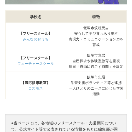
学校名
特徴
飯塚市筑穂元吉
【フリースクール】
安心して学び育ちあう場所
みんなのおうち
表現力・コミュニケーション力を
育成
飯塚市立岩
【フリースクール】
自己探求や体験型教育を重視
フューチャースクール
毎日「自由に過ごす時間」を設定
飯塚市忠隈
【適応指導教室】
学習支援ボランティア等と連携
コスモス
一人ひとりのニーズに応じた学習
活動
※当ページでは、各地域のフリースクール・支援機関につい
て、公式サイト等で公表されている情報をもとに編集部が調