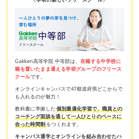
Gakken高等学院 中等部は、
在籍する中学校に
籍を置いたまま通える学研グループのフリース
クール
です。
オンラインキャンパスで47都道府県どこからで
も入れるのが魅力！
教科書に準拠した
個別最適化学習で、職員との
コーチング面談を通して一人ひとりのペースに
合った時間割
をつくれます。
キャンパス通学とオンラインを組み合わせたハ