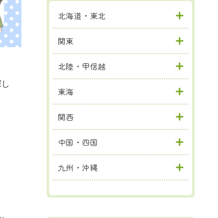
北海道・東北
関東
北陸・甲信越
探し
東海
関西
中国・四国
九州・沖縄
ん。