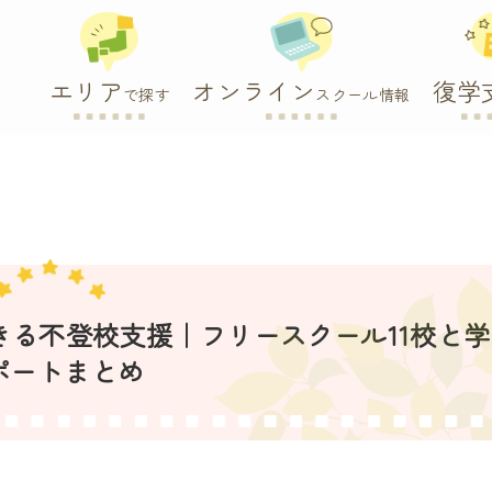
エリア
オンライン
復学
で探す
スクール情報
できる不登校支援｜フリースクール11校と
ポートまとめ