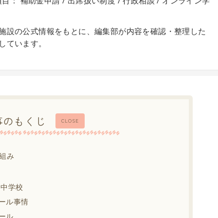
目： 補助金申請 / 出席扱い制度 / 行政相談 / オンライン学
施設の公式情報をもとに、編集部が内容を確認・整理した
しています。
事のもくじ
CLOSE
組み
・中学校
ール事情
ール