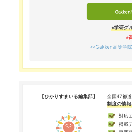
Gakk
※学研グ
※
>>Gakken高等
【ひかりすまいる編集部】
全国47都
制度の情報
対応エ
掲載