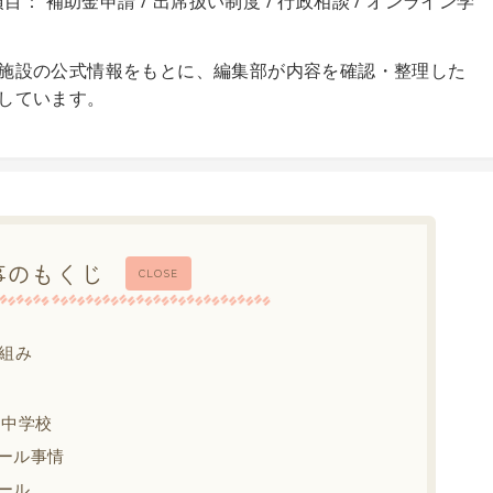
目： 補助金申請 / 出席扱い制度 / 行政相談 / オンライン学
施設の公式情報をもとに、編集部が内容を確認・整理した
しています。
事のもくじ
CLOSE
組み
・中学校
ール事情
ール