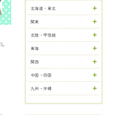
北海道・東北
関東
北陸・甲信越
探し
東海
関西
中国・四国
九州・沖縄
ん。