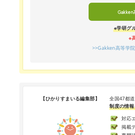
Gakk
※学研グ
※
>>Gakken高等
【ひかりすまいる編集部】
全国47都
制度の情報
対応エ
掲載