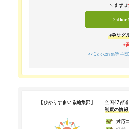
＼まずは
Gakk
※学研グ
※
>>Gakken高等
【ひかりすまいる編集部】
全国47都
制度の情報
対応エ