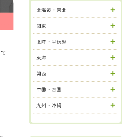
北海道・東北
関東
北陸・甲信越
して
東海
関西
中国・四国
九州・沖縄
ん。