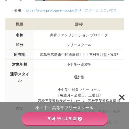
（引用：
https://www.prologue-npo.jp/フリースクールについて/
）
概要
詳細
名称
共育ファシリテーション プロローグ
区分
フリースクール
所在地
広島県広島市中区紙屋町1-4-1 三村玉川堂ビル3F
対象年齢
小学生〜高校生
通学スタイ
通所型
ル
小中学生対象フリーコース
〔毎週月～金曜日、土曜日〕
高校卒業資格サポートコース（高校卒業資格取得の
ための学習サポート）
小・中・高等部フリースクール
時間
・レギュラースタイル〔毎週月～金曜
日〕
学研 WILL学園
・ニュートラルスタイル〔毎週 2
日 〕