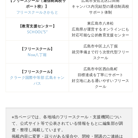
【フリースクール（通信制高校サ
広島市安佐北区口田南
ポート校）】
キャンパス内完結型の通信制高校
フリースクールさかもと
サポート体制
東広島市八本松
【教育支援センター】
広島県が運営するオンラインにも
SCHOOL”S”
対応可能な公的教育支援センター
広島市中区上八丁掘
【フリースクール】
就労準備まで行う次世代型フリー
Noa八丁堀
スクール
広島市中区西白島町
【フリースクール】
目標達成を丁寧にサポート
クラーク国際中等部 広島キャン
好立地にある通いやすいフリース
パス
クール
※当ページでは、各地域のフリースクール・支援機関につい
て、公式サイト等で公表されている情報をもとに編集部が調
査・整理し掲載しています。
掲載内容に変更・誤りがある場合や、閉校・開講のご連絡は