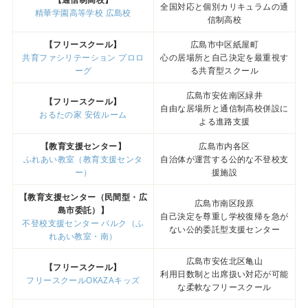
全国対応と個別カリキュラムの通
精華学園高等学校 広島校
信制高校
【フリースクール】
広島市中区紙屋町
共育ファシリテーション プロロ
心の居場所と自己決定を最重視す
ーグ
る共育型スクール
広島市安佐南区緑井
【フリースクール】
自由な居場所と通信制高校併設に
おるたの家 安佐ルーム
よる進路支援
【教育支援センター】
広島市内各区
ふれあい教室（教育支援センタ
自治体が運営する公的な不登校支
ー）
援施設
【教育支援センター（民間型・広
広島市南区段原
島市委託）】
自己決定を尊重し学校復帰を急が
不登校支援センター パルク（ふ
ない公的委託型支援センター
れあい教室・南）
広島市安佐北区亀山
【フリースクール】
利用日数制と出席扱い対応が可能
フリースクールOKAZAキッズ
な柔軟なフリースクール