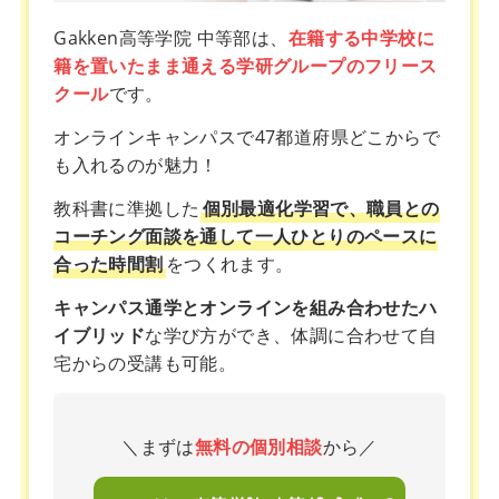
Gakken高等学院 中等部は、
在籍する中学校に
籍を置いたまま通える学研グループのフリース
クール
です。
オンラインキャンパスで47都道府県どこからで
も入れるのが魅力！
教科書に準拠した
個別最適化学習で、職員との
コーチング面談を通して一人ひとりのペースに
合った時間割
をつくれます。
キャンパス通学とオンラインを組み合わせたハ
イブリッド
な学び方ができ、体調に合わせて自
宅からの受講も可能。
＼まずは
無料の個別相談
から／