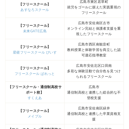
広島市東区若草町
【フリースクール】
就労をゴールに据えた実践重視の
あすなろスクール
フリースクール
広島市安佐南区古市
【フリースクール】
オンライン完結と保護者支援を重
未来GATE広島
視したフリースクール
広島市西区南観音町
【フリースクール】
教科授業と体験学習を両立した認
星槎フリースクール ぴいす
可適応指導教室
広島市安佐北区口田南
【フリースクール】
多彩な体験活動で自分色を見つけ
フリースクール ぱれっと
られるフリースクール
【フリースクール・通信制高校サ
広島市
ポート校】
通信制高校と連携した総合的な不
すくえあ
登校支援
広島市安佐南区緑井
【フリースクール】
通信制高校と連携した卒業資格支
メイプル
援