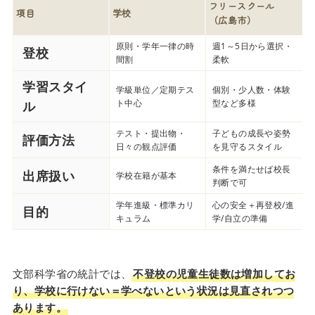
フリースクール
項目
学校
（広島市）
原則・学年一律の時
週1～5日から選択・
登校
間割
柔軟
学習スタイ
学級単位／定期テス
個別・少人数・体験
ト中心
型など多様
ル
テスト・提出物・
子どもの成長や姿勢
評価方法
日々の観点評価
を見守るスタイル
条件を満たせば校長
出席扱い
学校在籍が基本
判断で可
学年進級・標準カリ
心の安全＋再登校/進
目的
キュラム
学/自立の準備
文部科学省の統計では、
不登校の児童生徒数は増加してお
り、学校に行けない＝学べないという状況は見直されつつ
あります。