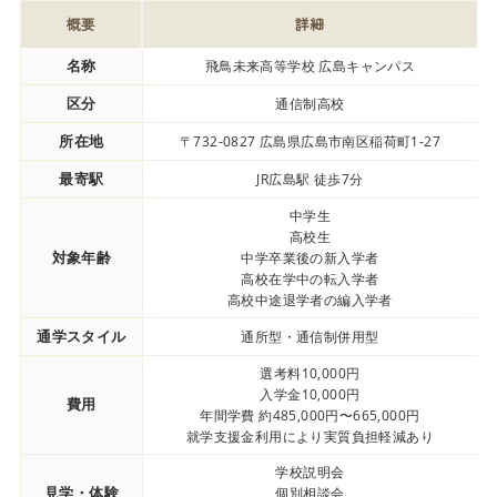
概要
詳細
名称
飛鳥未来高等学校 広島キャンパス
区分
通信制高校
所在地
〒732-0827 広島県広島市南区稲荷町1-27
最寄駅
JR広島駅 徒歩7分
中学生
高校生
対象年齢
中学卒業後の新入学者
高校在学中の転入学者
高校中途退学者の編入学者
通学スタイル
通所型・通信制併用型
選考料10,000円
入学金10,000円
費用
年間学費 約485,000円〜665,000円
就学支援金利用により実質負担軽減あり
学校説明会
見学・体験
個別相談会