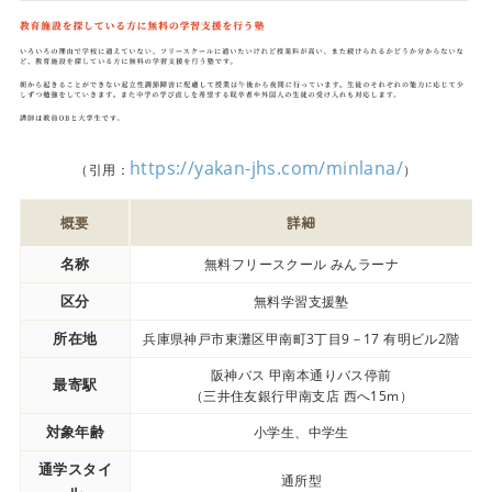
https://yakan-jhs.com/minlana/
（引用：
）
概要
詳細
名称
無料フリースクール みんラーナ
区分
無料学習支援塾
所在地
兵庫県神戸市東灘区甲南町3丁目9－17 有明ビル2階
阪神バス 甲南本通りバス停前
最寄駅
（三井住友銀行甲南支店 西へ15m）
対象年齢
小学生、中学生
通学スタイ
通所型
ル