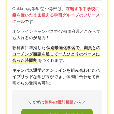
Gakken高等学院 中等部は、
在籍する中学校に
籍を置いたまま通える学研グループのフリース
クール
です。
オンラインキャンパスで47都道府県どこからで
も入れるのが魅力！
教科書に準拠した
個別最適化学習で、職員との
コーチング面談を通して一人ひとりのペースに
合った時間割
をつくれます。
キャンパス通学とオンラインを組み合わせたハ
イブリッド
な学び方ができ、体調に合わせて自
宅からの受講も可能。
＼まずは
無料の個別相談
から／