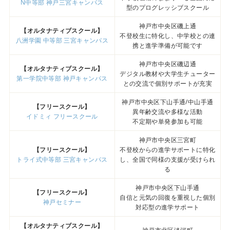
N中等部 神戸三宮キャンパス
型のプログレッシブスクール
神戸市中央区磯上通
【オルタナティブスクール】
不登校生に特化し、中学校との連
八洲学園 中等部 三宮キャンパス
携と進学準備が可能です
神戸市中央区磯辺通
【オルタナティブスクール】
デジタル教材や大学生チューター
第一学院中等部 神戸キャンパス
との交流で個別サポートが充実
神戸市中央区下山手通/中山手通
【フリースクール】
異年齢交流や多様な活動
イドミィ フリースクール
不定期や単発参加も可能
神戸市中央区三宮町
【フリースクール】
不登校からの進学サポートに特化
トライ式中等部 三宮キャンパス
し、全国で同様の支援が受けられ
る
神戸市中央区下山手通
【フリースクール】
自信と元気の回復を重視した個別
神戸セミナー
対応型の進学サポート
【オルタナティブスクール】