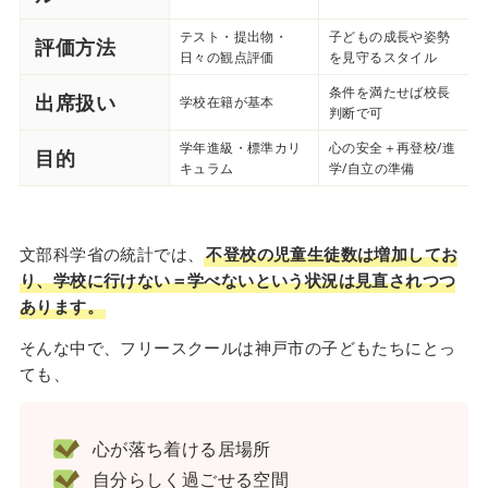
テスト・提出物・
子どもの成長や姿勢
評価方法
日々の観点評価
を見守るスタイル
条件を満たせば校長
出席扱い
学校在籍が基本
判断で可
学年進級・標準カリ
心の安全＋再登校/進
目的
キュラム
学/自立の準備
文部科学省の統計では、
不登校の児童生徒数は増加してお
り、学校に行けない＝学べないという状況は見直されつつ
あります。
そんな中で、フリースクールは神戸市の子どもたちにとっ
ても、
心が落ち着ける居場所
自分らしく過ごせる空間