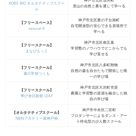
神戸市北区淡河町
KOBE BIO オルタナティブスクー
里山の自然と農を通じて学べる
ル
神戸市北区鹿の子台南町
【フリースペース】
自宅開放型の安心できる居場所で
natural K
学べる
神戸市北区南五葉
【フリースクール】
学習塾のノウハウでどこからでも
まなびもっと
学び直せる
神戸市北区八多町附物
【フリースクール】
自然の森を自分たちで開拓した唯
森の学校つくも
一の学び場
神戸市北区大沢町市原
【フリースクール】
農園と学習塾の資源を融合した独
學び舎日新館 LEAF
自の学び場
神戸市中央区二宮町
【オルタナティブスクール】
プロダンサーによるダンス・アー
NIJINアカデミー新神戸校
ト特化型の少人数スクール