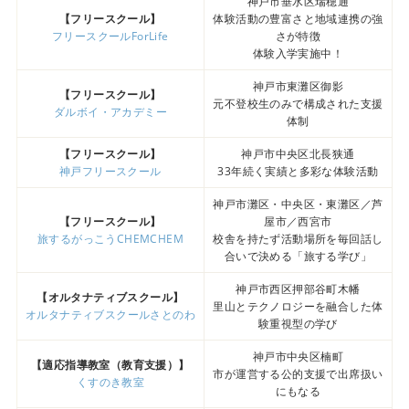
神戸市垂水区瑞穂通
【フリースクール】
体験活動の豊富さと地域連携の強
フリースクールForLife
さが特徴
体験入学実施中！
神戸市東灘区御影
【フリースクール】
元不登校生のみで構成された支援
ダルボイ・アカデミー
体制
【フリースクール】
神戸市中央区北長狭通
神戸フリースクール
33年続く実績と多彩な体験活動
神戸市灘区・中央区・東灘区／芦
【フリースクール】
屋市／西宮市
旅するがっこうCHEMCHEM
校舎を持たず活動場所を毎回話し
合いで決める「旅する学び」
神戸市西区押部谷町木幡
【オルタナティブスクール】
里山とテクノロジーを融合した体
オルタナティブスクールさとのわ
験重視型の学び
神戸市中央区楠町
【適応指導教室（教育支援）】
市が運営する公的支援で出席扱い
くすのき教室
にもなる