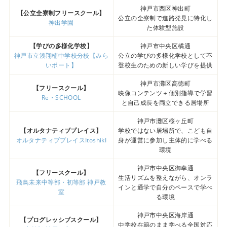
神戸市西区神出町
【公立全寮制フリースクール】
公立の全寮制で進路発見に特化し
神出学園
た体験型施設
【学びの多様化学校】
神戸市中央区橘通
神戸市立湊翔楠中学校分校【みら
公立の学びの多様化学校として不
いポート】
登校生のための新しい学びを提供
神戸市灘区高徳町
【フリースクール】
映像コンテンツ＋個別指導で学習
Re・SCHOOL
と自己成長を両立できる居場所
神戸市灘区桜ヶ丘町
【オルタナティブプレイス】
学校ではない居場所で、こども自
オルタナティブプレイスItoshikI
身が運営に参加し主体的に学べる
環境
神戸市中央区御幸通
【フリースクール】
生活リズムを整えながら、オンラ
飛鳥未来中等部・初等部 神戸教
インと通学で自分のペースで学べ
室
る環境
神戸市中央区海岸通
【プログレッシブスクール】
中学校在籍のまま学べる全国対応