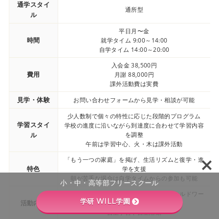
通学スタイ
通所型
ル
平日月〜金
時間
就学タイム 9:00～14:00
自学タイム 14:00～20:00
入会金 38,500円
費用
月謝 88,000円
課外活動費は実費
見学・体験
お問い合わせフォームから見学・相談が可能
少人数制で個々の特性に応じた段階的プログラム
学習スタイ
学校の進度に沿いながら到達度に合わせて学習内容
ル
を調整
午前は学習中心、火・木は課外活動
「もう一つの家庭」を掲げ、生活リズムと復学・進
特色
学を支援
朝が苦手な場合は自学タイムからの参加も可能
小・中・高等部フリースクール
科目学習、課外活動、社会科見学、フィールドワー
学研 WILL学園
活動内容
ク
自主学習や自主活動