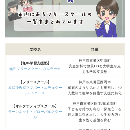
学校名
特徴
神戸市東灘区甲南町
【無料学習支援塾】
完全無料で教員OBと大学生が支
無料フリースクール みんラーナ
える学習支援塾
【フリースクール】
神戸市東灘区西岡本
放課後教室ママポートエデュクー
家庭のような温かさを重視し、少
ル CSコース
人数制で復学を目指す支援に特化
神戸市東灘区岡本/篠原南町
【オルタナティブスクール】
子どもが持つ好奇心・探究心・を
ラーンネット・グローバルスクー
最大限に引き出し、人生を力強く
ル
生き抜く基盤を育む