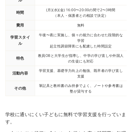
(月)(水)(金) 16:00〜20:00の間で2〜3時間
時間
（本人・保護者との相談で決定）
費用
無料
午後〜夜に実施し、個々の能力に合わせた段階的な
学習スタイ
学習
ル
起立性調節障害にも配慮した時間設定
教員OBと大学生が指導し、中学の学び直しや外国人
特色
の生徒にも対応
学習支援、基礎学力向上の勉強、既卒者の学び直し
活動内容
支援
筆記具と教科書のみ持参でよく、ノートや参考書は
その他
塾が貸与する
学校に通いにくい子どもに無料で学習支援を行っていま
す。