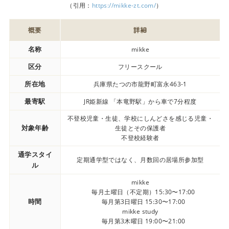
（引用：
https://mikke-zt.com/
）
概要
詳細
名称
mikke
区分
フリースクール
所在地
兵庫県たつの市龍野町富永463-1
最寄駅
JR姫新線 「本竜野駅」から車で7分程度
不登校児童・生徒、学校にしんどさを感じる児童・
対象年齢
生徒とその保護者
不登校経験者
通学スタイ
定期通学型ではなく、月数回の居場所参加型
ル
mikke
毎月土曜日（不定期）15:30〜17:00
時間
毎月第3日曜日 15:30〜17:00
mikke study
毎月第3木曜日 19:00〜21:00