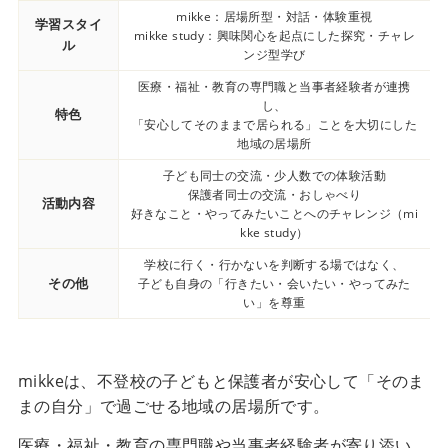
mikke：居場所型・対話・体験重視
学習スタイ
mikke study：興味関心を起点にした探究・チャレ
ル
ンジ型学び
医療・福祉・教育の専門職と当事者経験者が連携
し、
特色
「安心してそのままで居られる」ことを大切にした
地域の居場所
子ども同士の交流・少人数での体験活動
保護者同士の交流・おしゃべり
活動内容
好きなこと・やってみたいことへのチャレンジ（mi
kke study）
学校に行く・行かないを判断する場ではなく、
その他
子ども自身の「行きたい・会いたい・やってみた
い」を尊重
mikkeは、不登校の子どもと保護者が安心して「そのま
まの自分」で過ごせる地域の居場所です。
医療・福祉・教育の専門職や当事者経験者が寄り添い、