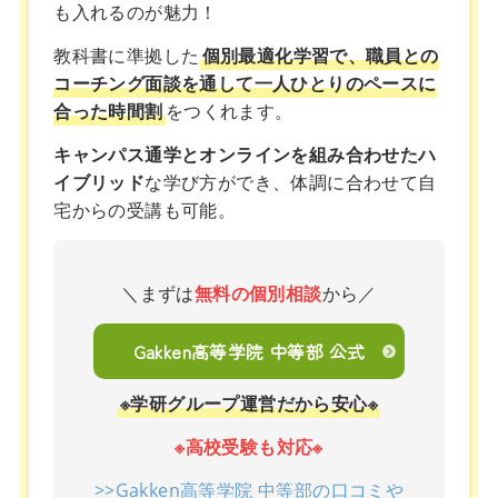
も入れるのが魅力！
教科書に準拠した
個別最適化学習で、職員との
コーチング面談を通して一人ひとりのペースに
合った時間割
をつくれます。
キャンパス通学とオンラインを組み合わせたハ
イブリッド
な学び方ができ、体調に合わせて自
宅からの受講も可能。
＼まずは
無料の個別相談
から／
Gakken高等学院 中等部 公式
※学研グループ運営だから安心※
※高校受験も対応※
>>Gakken高等学院 中等部の口コミや