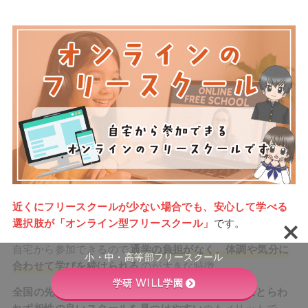
近くにフリースクールが少ない場合でも、安心して学べる
選択肢が「オンライン型フリースクール」
です。
自宅から参加できるので
通学の負担がなく、体調や気分に
小・中・高等部フリースクール
合わせて学びを続けられる
のが大きな特徴。
学研 WILL学園
全国の先生や子どもたちとつながれるため、地域にとらわ