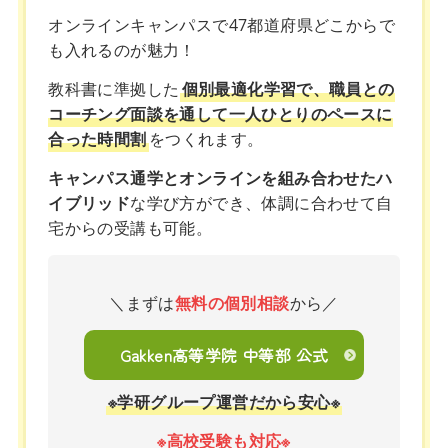
オンラインキャンパスで47都道府県どこからで
も入れるのが魅力！
教科書に準拠した
個別最適化学習で、職員との
コーチング面談を通して一人ひとりのペースに
合った時間割
をつくれます。
キャンパス通学とオンラインを組み合わせたハ
イブリッド
な学び方ができ、体調に合わせて自
宅からの受講も可能。
＼まずは
無料の個別相談
から／
Gakken高等学院 中等部 公式
※学研グループ運営だから安心※
※高校受験も対応※