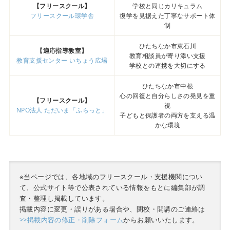
【フリースクール】
学校と同じカリキュラム
フリースクール環学舎
復学を見据えた丁寧なサポート体
制
ひたちなか市東石川
【適応指導教室】
教育相談員が寄り添い支援
教育支援センター いちょう広場
学校との連携を大切にする
ひたちなか市中根
心の回復と自分らしさの発見を重
【フリースクール】
視
NPO法人 ただいま「ふらっと」
子どもと保護者の両方を支える温
かな環境
※当ページでは、各地域のフリースクール・支援機関につい
て、公式サイト等で公表されている情報をもとに編集部が調
査・整理し掲載しています。
掲載内容に変更・誤りがある場合や、閉校・開講のご連絡は
>>掲載内容の修正・削除フォーム
からお願いいたします。