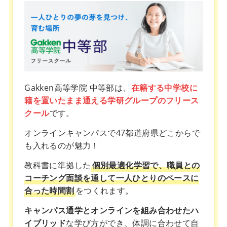
Gakken高等学院 中等部は、
在籍する中学校に
籍を置いたまま通える学研グループのフリース
クール
です。
オンラインキャンパスで47都道府県どこからで
も入れるのが魅力！
教科書に準拠した
個別最適化学習で、職員との
コーチング面談を通して一人ひとりのペースに
合った時間割
をつくれます。
キャンパス通学とオンラインを組み合わせたハ
イブリッド
な学び方ができ、体調に合わせて自