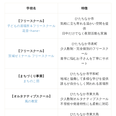
学校名
特徴
ひたちなか市
【フリースクール】
気軽に立ち寄れる温かい空間を提
子どもの居場所＆フリースクール
供
花音~hane~
日中だけでなく夜部活動も実施
ひたちなか市表町
少人数制・完全個別のフリースク
【フリースクール】
ール
茨城ゼミナール フリースクール
進学に悩むお子さんを丁寧にサポ
ート
ひたちなか市平和町
【まちづくり事業】
地域と協働して多様な学びを提供
まちのこ団
誰もが自分らしく関われる居場所
ひたちなか市東大島
【オルタナティブスクール】
少人数制オルタナティブスクール
風の教室
不登校や発達特性にも柔軟に対応
ひたちなか市東大島