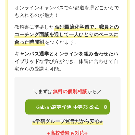
オンラインキャンパスで47都道府県どこからで
も入れるのが魅力！
教科書に準拠した
個別最適化学習で、職員との
コーチング面談を通して一人ひとりのペースに
合った時間割
をつくれます。
キャンパス通学とオンラインを組み合わせたハ
イブリッド
な学び方ができ、体調に合わせて自
宅からの受講も可能。
＼まずは
無料の個別相談
から／
Gakken高等学院 中等部 公式
※学研グループ運営だから安心※
※高校受験も対応※