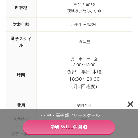
〒312-0052
所在地
茨城県ひたちなか市
対象年齢
小学生〜高校生
通学スタイ
通学型
ル
月・水・木・金
8:00〜18:00
夜部・学部 木曜
時間
18:30〜20:30
（月2回程度）
費用
要問合せ
小・中・高等部フリースクール
入学時期
随時
学研 WILL学園
見学・体験
随時受付