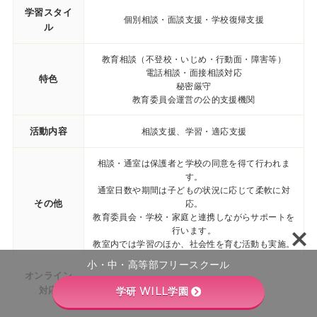
学習スタイ
個別相談・面談支援・学校復帰支援
ル
教育相談（不登校・いじめ・行動面・障害等）
電話相談・面接相談対応
特色
秘密厳守
教育委員会運営の公的支援機関
活動内容
相談支援、学習・適応支援
相談・通室は保護者と学校の同意を得て行われま
す。
通室日数や期間は子どもの状況に応じて柔軟に対
その他
応。
教育委員会・学校・家庭と連携しながらサポートを
行います。
教室内では学習のほか、社会性を育む活動も実施。
小・中・高等部フリースクール
オンライン
なし
対応
学研 WILL学園