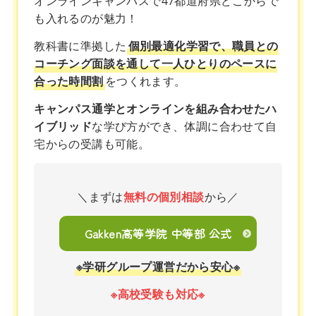
オンラインキャンパスで47都道府県どこからで
も入れるのが魅力！
教科書に準拠した
個別最適化学習で、職員との
コーチング面談を通して一人ひとりのペースに
合った時間割
をつくれます。
キャンパス通学とオンラインを組み合わせたハ
イブリッド
な学び方ができ、体調に合わせて自
宅からの受講も可能。
＼まずは
無料の個別相談
から／
Gakken高等学院 中等部 公式
※学研グループ運営だから安心※
※高校受験も対応※