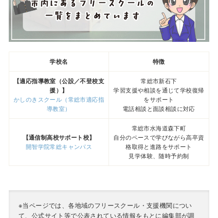
学校名
特徴
【適応指導教室（公設／不登校支
常総市新石下
援）】
学習支援や相談を通じて学校復帰
かしのきスクール（常総市適応指
をサポート
導教室）
電話相談と面談相談に対応
常総市水海道森下町
【通信制高校サポート校】
自分のペースで学びながら高卒資
開智学院常総キャンパス
格取得と進路をサポート
見学体験、随時予約制
※当ページでは、各地域のフリースクール・支援機関につい
て、公式サイト等で公表されている情報をもとに編集部が調