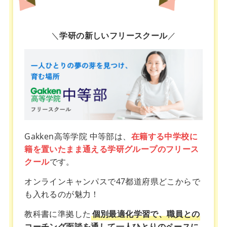
＼
学研の新しいフリースクール
／
Gakken高等学院 中等部は、
在籍する中学校に
籍を置いたまま通える学研グループのフリース
クール
です。
オンラインキャンパスで47都道府県どこからで
も入れるのが魅力！
教科書に準拠した
個別最適化学習で、職員との
コーチング面談を通して一人ひとりのペースに