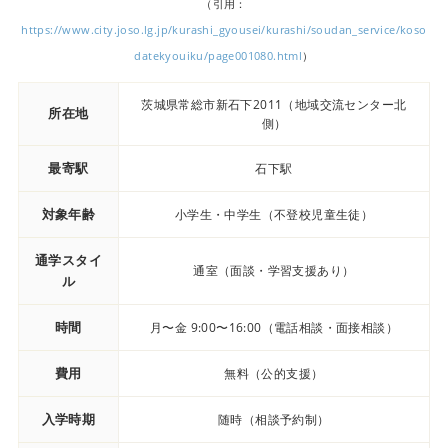
（引用：
https://www.city.joso.lg.jp/kurashi_gyousei/kurashi/soudan_service/koso
datekyouiku/page001080.html
）
茨城県常総市新石下2011（地域交流センター北
所在地
側）
最寄駅
石下駅
対象年齢
小学生・中学生（不登校児童生徒）
通学スタイ
通室（面談・学習支援あり）
ル
時間
月〜金 9:00〜16:00（電話相談・面接相談）
費用
無料（公的支援）
入学時期
随時（相談予約制）