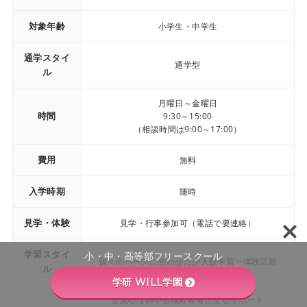
対象年齢
小学生・中学生
通学スタイ
通学型
ル
月曜日～金曜日
時間
9:30～15:00
（相談時間は9:00～17:00）
費用
無料
入学時期
随時
見学・体験
見学・行事参加可（電話で要連絡）
学習スタイ
小・中・高等部フリースクール
個々のペースに合わせた少人数学習・体験活動
ル
学研 WILL学園
公認心理師や教職経験者によるサポート