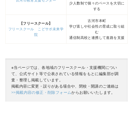
古河市教育支援センター
少人数制で個々のペースを大切に
する
古河市本町
【フリースクール】
学び直しや社会性の育成に取り組
フリースクール こどサポ未来学
む
院
通信制高校と連携して進路を支援
※当ページでは、各地域のフリースクール・支援機関につい
て、公式サイト等で公表されている情報をもとに編集部が調
査・整理し掲載しています。
掲載内容に変更・誤りがある場合や、閉校・開講のご連絡は
>>掲載内容の修正・削除フォーム
からお願いいたします。