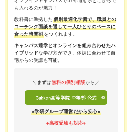
オンラインキャンパスで47都道府県どこからで
も入れるのが魅力！
教科書に準拠した
個別最適化学習で、職員との
コーチング面談を通して一人ひとりのペースに
合った時間割
をつくれます。
キャンパス通学とオンラインを組み合わせたハ
イブリッド
な学び方ができ、体調に合わせて自
宅からの受講も可能。
＼まずは
無料の個別相談
から／
Gakken高等学院 中等部 公式
※学研グループ運営だから安心※
※高校受験も対応※