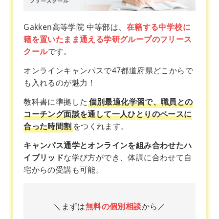
Gakken高等学院 中等部は、
在籍する中学校に
籍を置いたまま通える学研グループのフリース
クール
です。
オンラインキャンパスで47都道府県どこからで
も入れるのが魅力！
教科書に準拠した
個別最適化学習で、職員との
コーチング面談を通して一人ひとりのペースに
合った時間割
をつくれます。
キャンパス通学とオンラインを組み合わせたハ
イブリッド
な学び方ができ、体調に合わせて自
宅からの受講も可能。
＼まずは
無料の個別相談
から／