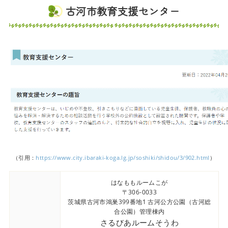
古河市教育支援センター
（引用：
https://www.city.ibaraki-koga.lg.jp/soshiki/shidou/3/902.html
）
はなももルームこが
〒306-0033
茨城県古河市鴻巣399番地1 古河公方公園（古河総
合公園）管理棟内
さるびあルームそうわ