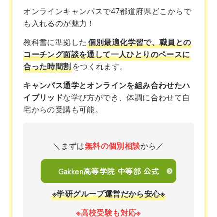
オンラインキャンパスで47都道府県どこからで
も入れるのが魅力！
教科書に準拠した
個別最適化学習で、職員との
コーチング面談を通して一人ひとりのペースに
合った時間割
をつくれます。
キャンパス通学とオンラインを組み合わせたハ
イブリッド
な学び方ができ、体調に合わせて自
宅からの受講も可能。
＼まずは
無料の個別相談
から／
Gakken高等学院 中等部 公式
※学研グループ運営だから安心※
※高校受験も対応※