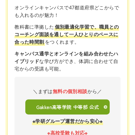
オンラインキャンパスで47都道府県どこからで
も入れるのが魅力！
教科書に準拠した
個別最適化学習で、職員との
コーチング面談を通して一人ひとりのペースに
合った時間割
をつくれます。
キャンパス通学とオンラインを組み合わせたハ
イブリッド
な学び方ができ、体調に合わせて自
宅からの受講も可能。
＼まずは
無料の個別相談
から／
Gakken高等学院 中等部 公式
※学研グループ運営だから安心※
※高校受験も対応※