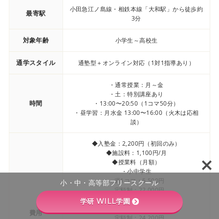
小田急江ノ島線・相鉄本線「大和駅」から徒歩約
最寄駅
3分
対象年齢
小学生～高校生
通学スタイル
通塾型＋オンライン対応（1対1指導あり）
・通常授業：月～金
・土：特別講座あり
時間
・13:00〜20:50（1コマ50分）
・昼学習：月水金 13:00〜16:00（火木は応相
談）
◆入塾金：2,200円（初回のみ）
◆施設料：1,100円/月
◆授業料（月額）
・小中学生
週1コマ：5,500円
小・中・高等部フリースクール
定額制：22,000円
・高校生
学研 WILL学園
週1コマ：6,600円
費用
定額制：24,200円