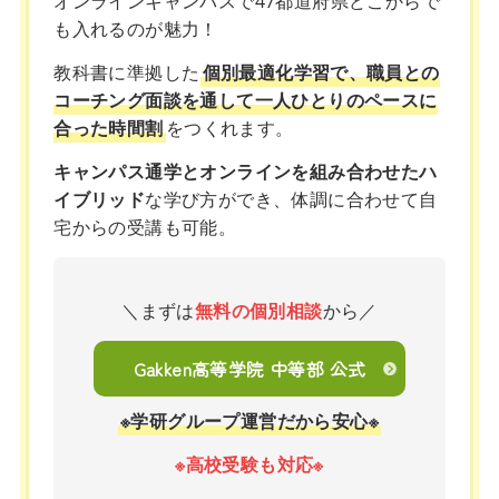
オンラインキャンパスで47都道府県どこからで
も入れるのが魅力！
教科書に準拠した
個別最適化学習で、職員との
コーチング面談を通して一人ひとりのペースに
合った時間割
をつくれます。
キャンパス通学とオンラインを組み合わせたハ
イブリッド
な学び方ができ、体調に合わせて自
宅からの受講も可能。
＼まずは
無料の個別相談
から／
Gakken高等学院 中等部 公式
※学研グループ運営だから安心※
※高校受験も対応※