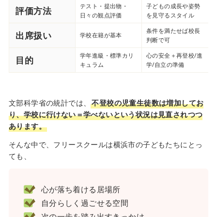
テスト・提出物・
子どもの成長や姿勢
評価方法
日々の観点評価
を見守るスタイル
条件を満たせば校長
出席扱い
学校在籍が基本
判断で可
学年進級・標準カリ
心の安全＋再登校/進
目的
キュラム
学/自立の準備
文部科学省の統計では、
不登校の児童生徒数は増加してお
り、学校に行けない＝学べないという状況は見直されつつ
あります。
そんな中で、フリースクールは横浜市の子どもたちにとっ
ても、
心が落ち着ける居場所
自分らしく過ごせる空間
次の一歩を踏み出すきっかけ