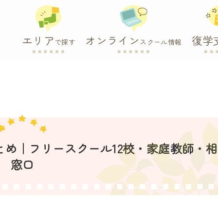
エリア
オンライン
復学
で探す
スクール情報
まとめ｜フリースクール12校・家庭教師・
窓口