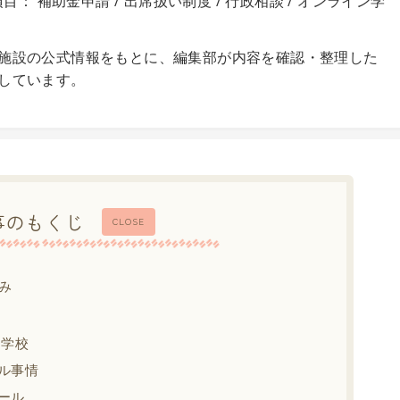
目： 補助金申請 / 出席扱い制度 / 行政相談 / オンライン学
施設の公式情報をもとに、編集部が内容を確認・整理した
しています。
事のもくじ
CLOSE
み
中学校
ル事情
ール