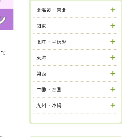
北海道・東北
関東
北陸・甲信越
して
東海
関西
中国・四国
九州・沖縄
ん。