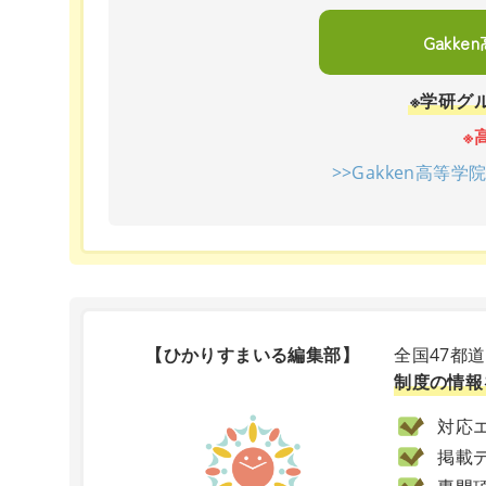
Gakk
※学研グ
※
>>Gakken高等
【ひかりすまいる編集部】
全国47都
制度の情報
対応エ
掲載