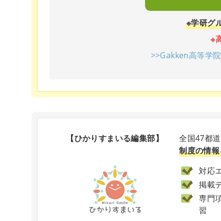
※学研グ
※
>>Gakken高等
【ひかりすまいる編集部】
全国47都
制度の情報
対応エ
掲載
専門項
習