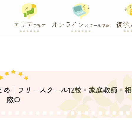
エリア
オンライン
復学
で探す
スクール情報
まとめ｜フリースクール12校・家庭教師・
窓口