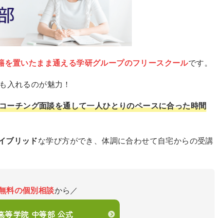
籍を置いたまま通える学研グループのフリースクール
です。
でも入れるのが魅力！
コーチング面談を通して一人ひとりのペースに合った時間
イブリッド
な学び方ができ、体調に合わせて自宅からの受講
無料の個別相談
から／
en高等学院 中等部 公式