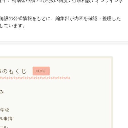
目： 補助金申請 / 出席扱い制度 / 行政相談 / オンライン学
施設の公式情報をもとに、編集部が内容を確認・整理した
しています。
事のもくじ
CLOSE
み
中学校
ル事情
ール