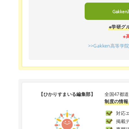
Gakk
※学研グ
※
>>Gakken高等
【ひかりすまいる編集部】
全国47都
制度の情報
対応エ
掲載