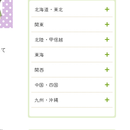
北海道・東北
関東
北陸・甲信越
して
東海
関西
中国・四国
九州・沖縄
ん。