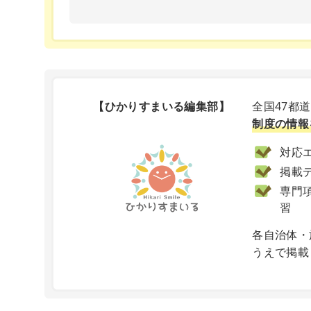
【ひかりすまいる編集部】
全国47都
制度の情報
対応エ
掲載
専門項
習
X
各自治体・
うえで掲載