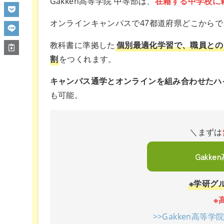
Gakken高等学院 中等部は、
在籍する中学校に
オンラインキャンパスで47都道府県どこから
教科書に準拠した
個別最適化学習で、職員との
割
をつくれます。
キャンパス通学とオンラインを組み合わせたハ
も可能。
＼まずは
Gakk
※学研グ
※
>>Gakken高等