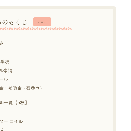
事のもくじ
CLOSE
み
中学校
ル事情
ール
金・補助金（石巻市）
ル一覧【5校】
く
ター コイル
えん