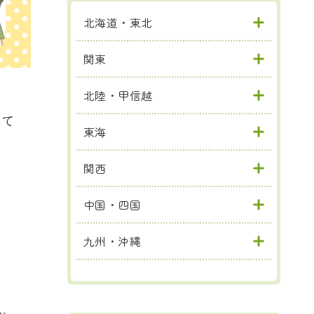
北海道・東北
関東
北陸・甲信越
して
東海
関西
中国・四国
九州・沖縄
ん。