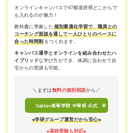
オンラインキャンパスで47都道府県どこからで
も入れるのが魅力！
教科書に準拠した
個別最適化学習で、職員との
コーチング面談を通して一人ひとりのペースに
合った時間割
をつくれます。
キャンパス通学とオンラインを組み合わせたハ
イブリッド
な学び方ができ、体調に合わせて自
宅からの受講も可能。
＼まずは
無料の個別相談
から／
Gakken高等学院 中等部 公式
※学研グループ運営だから安心※
※高校受験も対応※