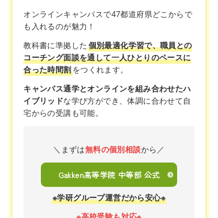
オンラインキャンパスで47都道府県どこからで
も入れるのが魅力！
教科書に準拠した
個別最適化学習で、職員との
コーチング面談を通して一人ひとりのペースに
合った時間割
をつくれます。
キャンパス通学とオンラインを組み合わせたハ
イブリッド
な学び方ができ、体調に合わせて自
宅からの受講も可能。
＼まずは
無料の個別相談
から／
Gakken高等学院 中等部 公式
※学研グループ運営だから安心※
※高校受験も対応※