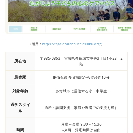
（引用：
https://tagajocarehouse.asuiku.org/
）
〒985-0863 宮城県多賀城市中央3丁目14-28 2
所在地
階
最寄駅
JR仙石線 多賀城駅から徒歩約10分
対象年齢
多賀城市に居住する小・中学生
通学スタイ
通所・訪問支援（家庭や近隣での支援も可）
ル
月曜～金曜 9:30～15:30
時間
※来所・帰宅時間は自由