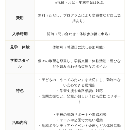
※祝日・お盆・年末年始は休み
無料（ただし、プログラムにより交通費など自己負
費用
担あり）
入学時期
随時（問い合わせ・体験参加後に申込）
見学・体験
体験可（希望日に試し参加可能）
学習スタイ
個々の希望を尊重し、学習支援・体験活動・遊びな
ル
どを組み合わせる柔軟なスタイル
・子どもの「やってみたい」を大切にし、強制のな
い安心できる居場所
特色
・学習支援や進路相談に対応
・訪問支援など、登校が難しい子にも柔軟にサポー
ト
・学校の勉強サポートや進路相談
・ゲームや公園での軽い運動
活動内容
・地域ボランティアやイベント企画などの体験活動