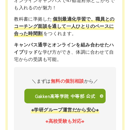
オンラインキャンパスで47都道府県どこからで
も入れるのが魅力！
教科書に準拠した
個別最適化学習で、職員との
コーチング面談を通して一人ひとりのペースに
合った時間割
をつくれます。
キャンパス通学とオンラインを組み合わせたハ
イブリッド
な学び方ができ、体調に合わせて自
宅からの受講も可能。
＼まずは
無料の個別相談
から／
Gakken高等学院 中等部 公式
※学研グループ運営だから安心※
※高校受験も対応※