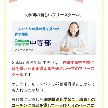
＼
学研の新しいフリースクール
／
Gakken高等学院 中等部は、
在籍する中学校に
籍を置いたまま通える学研グループのフリース
クール
です。
オンラインキャンパスで47都道府県どこからで
も入れるのが魅力！
教科書に準拠した
個別最適化学習で、職員との
コーチング面談を通して一人ひとりのペースに