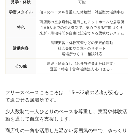
見学・体験
可能
学習スタイル
個々のペースを尊重した体験型・対話型の活動中心
商店街の空き店舗を活用したアットホームな居場所
特色
1日6人までの少人数制で、安心できる空間づくり
来所・帰宅時間を自由に設定できる柔軟なシステム
調理実習・体験実習などの実践的活動
活動内容
社会参加や自立へのサポート
居場所づくり・相談対応
送迎・給食なし（お弁当持参または注文）
その他
運営：特定非営利活動法人 心（まる）
フリースペースころころは、15〜22歳の若者が安心し
て過ごせる居場所です。
少人数制で一人ひとりのペースを尊重し、実習や体験活
動を通して自立を支援します。
商店街の一角を活用した温かい雰囲気の中で、ゆっくり