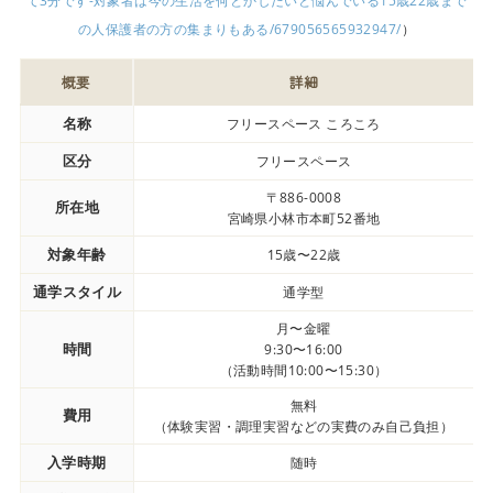
て3分です-対象者は今の生活を何とかしたいと悩んでいる15歳22歳まで
の人保護者の方の集まりもある/679056565932947/
）
概要
詳細
名称
フリースペース ころころ
区分
フリースペース
〒886-0008
所在地
宮崎県小林市本町52番地
対象年齢
15歳〜22歳
通学スタイル
通学型
月〜金曜
時間
9:30〜16:00
（活動時間10:00〜15:30）
無料
費用
（体験実習・調理実習などの実費のみ自己負担）
入学時期
随時