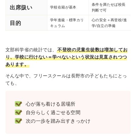
条件を満たせば校長
出席扱い
学校在籍が基本
判断で可
学年進級・標準カリ
心の安全＋再登校/進
目的
キュラム
学/自立の準備
文部科学省の統計では、
不登校の児童生徒数は増加してお
り、学校に行けない＝学べないという状況は見直されつつ
あります。
そんな中で、フリースクールは長野市の子どもたちにとっ
ても、
心が落ち着ける居場所
自分らしく過ごせる空間
次の一歩を踏み出すきっかけ