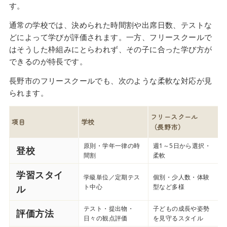
す。
通常の学校では、決められた時間割や出席日数、テストな
どによって学びが評価されます。一方、フリースクールで
はそうした枠組みにとらわれず、その子に合った学び方が
できるのが特長です。
長野市のフリースクールでも、次のような柔軟な対応が見
られます。
フリースクール
項目
学校
（長野市）
原則・学年一律の時
週1～5日から選択・
登校
間割
柔軟
学習スタイ
学級単位／定期テス
個別・少人数・体験
ト中心
型など多様
ル
テスト・提出物・
子どもの成長や姿勢
評価方法
日々の観点評価
を見守るスタイル