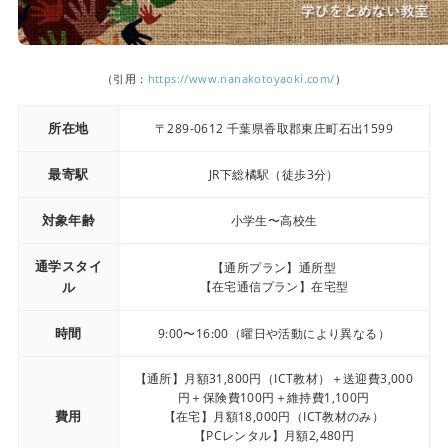
（引用：
https://www.nanakotoyaoki.com/
）
所在地
〒289-0612 千葉県香取郡東庄町石出1599
最寄駅
JR下総橘駅（徒歩3分）
対象年齢
小学生〜高校生
通学スタイ
【通所プラン】通所型
ル
【在宅通信プラン】在宅型
時間
9:00〜16:00（曜日や活動により異なる）
【通所】月額31,800円（ICT教材）＋送迎費3,000
円＋保険費100円＋維持費1,100円
費用
【在宅】月額18,000円（ICT教材のみ）
【PCレンタル】月額2,480円