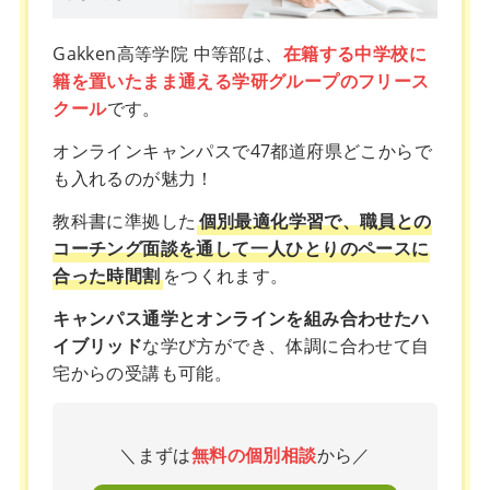
Gakken高等学院 中等部は、
在籍する中学校に
籍を置いたまま通える学研グループのフリース
クール
です。
オンラインキャンパスで47都道府県どこからで
も入れるのが魅力！
教科書に準拠した
個別最適化学習で、職員との
コーチング面談を通して一人ひとりのペースに
合った時間割
をつくれます。
キャンパス通学とオンラインを組み合わせたハ
イブリッド
な学び方ができ、体調に合わせて自
宅からの受講も可能。
＼まずは
無料の個別相談
から／