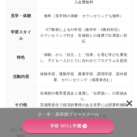
入会費無料
見学・体験
無料（見学時の体験・カウンセリングも無料）
ICT教材によるAI学習（無学年・5教科対応）
学習スタイ
カウンセリング付き、在籍校との連携で出席扱い対
ル
応
「体験」から「自立」と「自律」を育む学びを重視
特色
し、子ども一人ひとりに合わせたプログラムを提供
体験学習、運動学習、農業学習、調理学習、課外授
活動内容
業、カウンセリング（保護者含む）
在籍校や教育委員会と連携し「出席扱い」の実績あ
り。
その他
茨城県居住で経済的事情のある世帯には授業料補助
制度あり。
小・中・高等部フリースクール
AI学習は自宅での活用も可能。
学研 WILL学園
オンライン
なし
対応