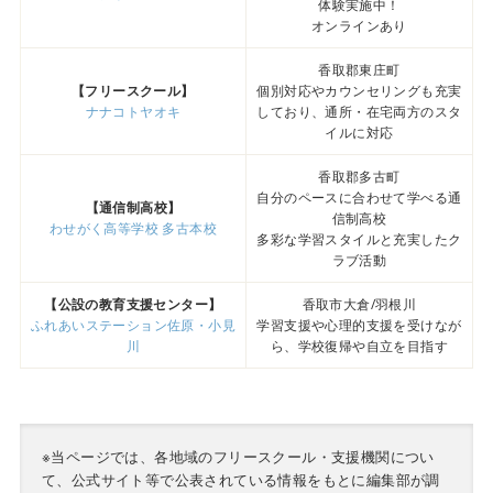
体験実施中！
オンラインあり
香取郡東庄町
【フリースクール】
個別対応やカウンセリングも充実
ナナコトヤオキ
しており、通所・在宅両方のスタ
イルに対応
香取郡多古町
自分のペースに合わせて学べる通
【通信制高校】
信制高校
わせがく高等学校 多古本校
多彩な学習スタイルと充実したク
ラブ活動
【公設の教育支援センター】
香取市大倉/羽根川
ふれあいステーション佐原・小見
学習支援や心理的支援を受けなが
川
ら、学校復帰や自立を目指す
※当ページでは、各地域のフリースクール・支援機関につい
て、公式サイト等で公表されている情報をもとに編集部が調