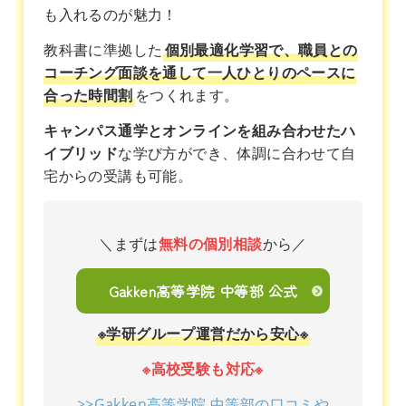
も入れるのが魅力！
教科書に準拠した
個別最適化学習で、職員との
コーチング面談を通して一人ひとりのペースに
合った時間割
をつくれます。
キャンパス通学とオンラインを組み合わせたハ
イブリッド
な学び方ができ、体調に合わせて自
宅からの受講も可能。
＼まずは
無料の個別相談
から／
Gakken高等学院 中等部 公式
※学研グループ運営だから安心※
※高校受験も対応※
>>Gakken高等学院 中等部の口コミや