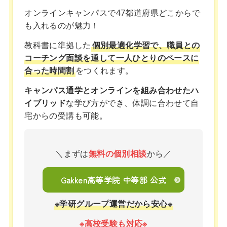
オンラインキャンパスで47都道府県どこからで
も入れるのが魅力！
教科書に準拠した
個別最適化学習で、職員との
コーチング面談を通して一人ひとりのペースに
合った時間割
をつくれます。
キャンパス通学とオンラインを組み合わせたハ
イブリッド
な学び方ができ、体調に合わせて自
宅からの受講も可能。
＼まずは
無料の個別相談
から／
Gakken高等学院 中等部 公式
※学研グループ運営だから安心※
※高校受験も対応※