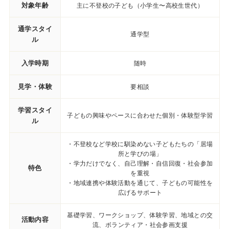
対象年齢
主に不登校の子ども（小学生〜高校生世代）
通学スタイ
通学型
ル
入学時期
随時
見学・体験
要相談
学習スタイ
子どもの興味やペースに合わせた個別・体験型学習
ル
・不登校など学校に馴染めない子どもたちの「居場
所と学びの場」
・学力だけでなく、自己理解・自信回復・社会参加
特色
を重視
・地域連携や体験活動を通じて、子どもの可能性を
広げるサポート
基礎学習、ワークショップ、体験学習、地域との交
活動内容
流、ボランティア・社会参画支援