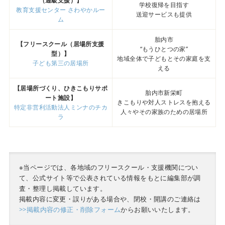
（通級支援）】
学校復帰を目指す
教育支援センター さわやかルー
送迎サービスも提供
ム
胎内市
【フリースクール（居場所支援
“もうひとつの家”
型）】
地域全体で子どもとその家庭を支
子ども第三の居場所
える
【居場所づくり、ひきこもりサポ
胎内市新栄町
ート施設】
きこもりや対人ストレスを抱える
特定非営利活動法人ミンナのチカ
人々やその家族のための居場所
ラ
※当ページでは、各地域のフリースクール・支援機関につい
て、公式サイト等で公表されている情報をもとに編集部が調
査・整理し掲載しています。
掲載内容に変更・誤りがある場合や、閉校・開講のご連絡は
>>掲載内容の修正・削除フォーム
からお願いいたします。