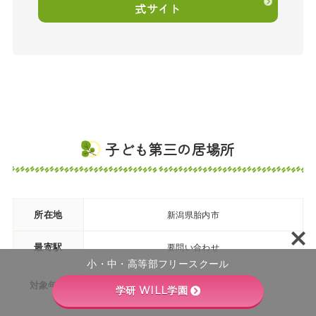
式サイト
子ども第三の居場所
所在地
新潟県胎内市
最寄駅
要問い合わせ
小・中・高等部フリースクール
小学生
対象年齢
学研 WILL学園
（主に小学1～6年生）