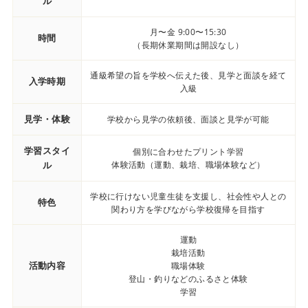
ル
月〜金 9:00〜15:30
時間
（長期休業期間は開設なし）
通級希望の旨を学校へ伝えた後、見学と面談を経て
入学時期
入級
見学・体験
学校から見学の依頼後、面談と見学が可能
学習スタイ
個別に合わせたプリント学習
ル
体験活動（運動、栽培、職場体験など）
学校に行けない児童生徒を支援し、社会性や人との
特色
関わり方を学びながら学校復帰を目指す
運動
栽培活動
活動内容
職場体験
登山・釣りなどのふるさと体験
学習