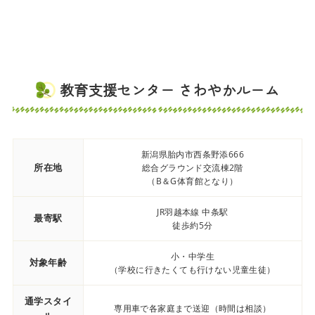
教育支援センター さわやかルーム
新潟県胎内市西条野添666
所在地
総合グラウンド交流棟2階
（B＆G体育館となり）
JR羽越本線 中条駅
最寄駅
徒歩約5分
小・中学生
対象年齢
（学校に行きたくても行けない児童生徒）
通学スタイ
専用車で各家庭まで送迎（時間は相談）