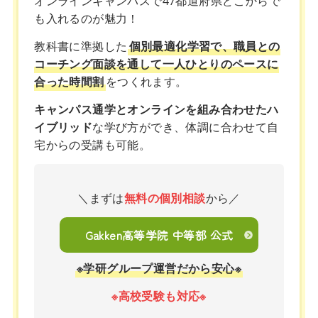
オンラインキャンパスで47都道府県どこからで
も入れるのが魅力！
教科書に準拠した
個別最適化学習で、職員との
コーチング面談を通して一人ひとりのペースに
合った時間割
をつくれます。
キャンパス通学とオンラインを組み合わせたハ
イブリッド
な学び方ができ、体調に合わせて自
宅からの受講も可能。
＼まずは
無料の個別相談
から／
Gakken高等学院 中等部 公式
※学研グループ運営だから安心※
※高校受験も対応※