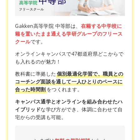
Gakken高等学院 中等部は、
在籍する中学校に
籍を置いたまま通える学研グループのフリース
クール
です。
オンラインキャンパスで47都道府県どこからで
も入れるのが魅力！
教科書に準拠した
個別最適化学習で、職員との
コーチング面談を通して一人ひとりのペースに
合った時間割
をつくれます。
キャンパス通学とオンラインを組み合わせたハ
イブリッド
な学び方ができ、体調に合わせて自
宅からの受講も可能。