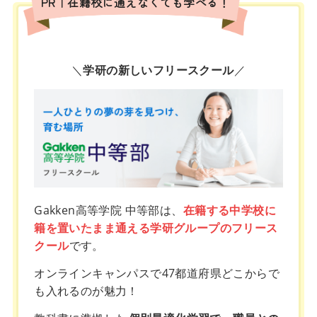
PR｜在籍校に通えなくても学べる！
＼
学研の新しいフリースクール
／
Gakken高等学院 中等部は、
在籍する中学校に
籍を置いたまま通える学研グループのフリース
クール
です。
オンラインキャンパスで47都道府県どこからで
も入れるのが魅力！