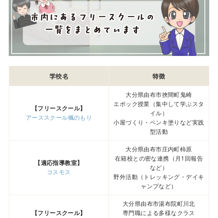
学校名
特徴
大分県由布市挾間町鬼崎
エポック授業（集中して学ぶスタ
【フリースクール】
イル）
アーススクール楓のもり
小屋づくり・ペンキ塗りなど実践
型活動
大分県由布市庄内町柿原
在籍校との密な連携（月1回報告
【適応指導教室】
など）
コスモス
野外活動（トレッキング・デイキ
ャンプなど）
大分県由布市湯布院町川北
【フリースクール】
専門職による多様なクラス