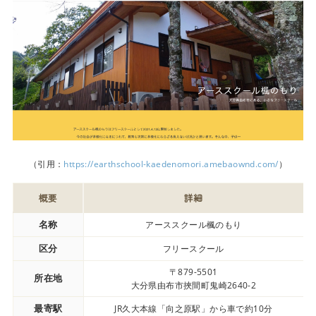
（引用：
https://earthschool-kaedenomori.amebaownd.com/
）
概要
詳細
名称
アーススクール楓のもり
区分
フリースクール
〒879-5501
所在地
大分県由布市挾間町鬼崎2640-2
最寄駅
JR久大本線「向之原駅」から車で約10分