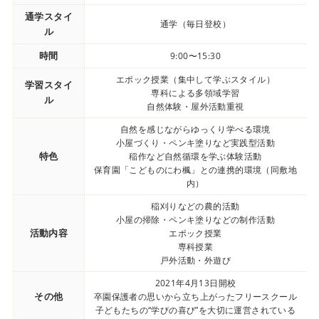
通学スタイ
通学（毎日登校）
ル
時間
9:00〜15:30
エポック授業（集中して学ぶスタイル）
学習スタイ
専科による多領域学習
ル
自然体験・屋外活動重視
自然を感じながらゆっくり学べる環境
小屋づくり・ペンキ塗りなど実践型活動
特色
稲作など自然循環を学ぶ体験活動
保育園「こどものにわ楓」との連携的環境（同敷地
内）
稲刈りなどの農的活動
小屋の掃除・ペンキ塗りなどの制作活動
活動内容
エポック授業
専科授業
戸外活動・外遊び
2021年4月13日開校
その他
卒園保護者の思いから立ち上がったフリースクール
子どもたちの“学びの喜び”を大切に運営されている