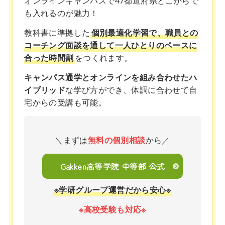
オンラインキャンパスで47都道府県どこからで
も入れるのが魅力！
教科書に準拠した
個別最適化学習で、職員との
コーチング面談を通して一人ひとりのペースに
合った時間割
をつくれます。
キャンパス通学とオンラインを組み合わせたハ
イブリッド
な学び方ができ、体調に合わせて自
宅からの受講も可能。
＼まずは
無料の個別相談
から／
Gakken高等学院 中等部 公式
※学研グループ運営だから安心※
※高校受験も対応※