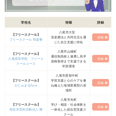
学校名
特徴
詳細
八尾市大窪
【フリースクール】
音楽療法と共同生活を通
詳細
フリースクール 和楽塾
じた自立支援に特化
八尾市山城町
【フリースクール】
通信制高校と連携し高卒
八尾高等学院 フリース
詳細
資格取得まで支援できる
クールコース
学習環境
八尾市恩智中町
【フリースクール】
学習支援と心のケアを兼
詳細
がじゅまるFare
ね備えた地域密着型の居
場所
八尾市光町
【フリースクール】
学び・相談・社会体験を
詳細
特定非営利活動法人 輝
一体化した総合型支援ス
クール