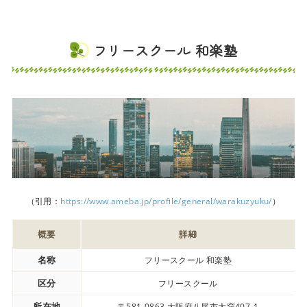
フリースクール 和楽塾
（引用：
https://www.ameba.jp/profile/general/warakuzyuku/
）
概要
詳細
名称
フリースクール 和楽塾
区分
フリースクール
所在地
〒581-0863 大阪府八尾市大窪407-1