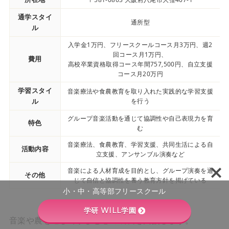
通学スタイ
通所型
ル
入学金1万円、フリースクールコース月3万円、週2
回コース月1万円、
費用
高校卒業資格取得コース年間757,500円、自立支援
コース月20万円
学習スタイ
音楽療法や食農教育を取り入れた実践的な学習支援
ル
を行う
グループ音楽活動を通じて協調性や自己表現力を育
特色
む
音楽療法、食農教育、学習支援、共同生活による自
活動内容
立支援、アンサンブル演奏など
音楽による人材育成を目的とし、グループ演奏を通
その他
じて自信と協調性を養う教育方針を掲げている
小・中・高等部フリースクール
学研 WILL学園
音楽や農を通して学びと心の成長を支援します。