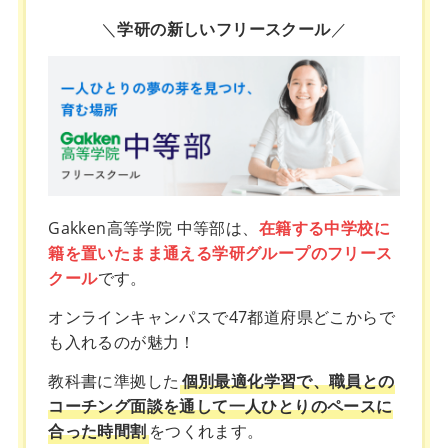
＼
学研の新しいフリースクール
／
Gakken高等学院 中等部は、
在籍する中学校に
籍を置いたまま通える学研グループのフリース
クール
です。
オンラインキャンパスで47都道府県どこからで
も入れるのが魅力！
教科書に準拠した
個別最適化学習で、職員との
コーチング面談を通して一人ひとりのペースに
合った時間割
をつくれます。