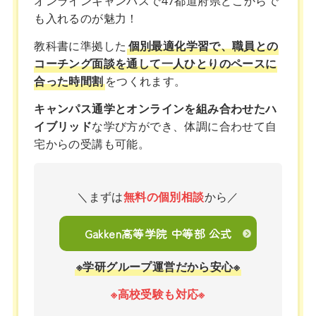
オンラインキャンパスで47都道府県どこからで
も入れるのが魅力！
教科書に準拠した
個別最適化学習で、職員との
コーチング面談を通して一人ひとりのペースに
合った時間割
をつくれます。
キャンパス通学とオンラインを組み合わせたハ
イブリッド
な学び方ができ、体調に合わせて自
宅からの受講も可能。
＼まずは
無料の個別相談
から／
Gakken高等学院 中等部 公式
※学研グループ運営だから安心※
※高校受験も対応※