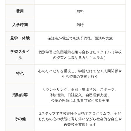
費用
無料
入学時期
随時
見学・体験
保護者が電話で相談予約後、面談を実施
学習スタイ
個別学習と集団活動を組み合わせたスタイル（学校
ル
の授業とは異なるカリキュラム）
心のリハビリを重視し、学習だけでなく人間関係や
特色
生活習慣の支援も行う
カウンセリング、個別・集団学習、スポーツ、
活動内容
体験活動、日誌記入、自己理解支援、
公認心理師による専門家相談を実施
3ステップで学校復帰を目指すプログラムで、子ど
その他
もたちの心の状態に寄り添いながら社会的な自立や
再登校を支援します