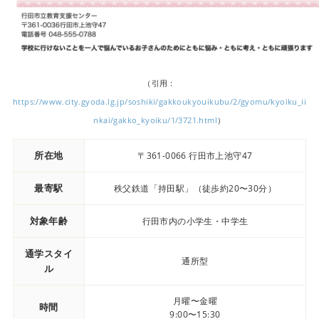
（引用：
https://www.city.gyoda.lg.jp/soshiki/gakkoukyouikubu/2/gyomu/kyoiku_ii
nkai/gakko_kyoiku/1/3721.html
）
所在地
〒361-0066 行田市上池守47
最寄駅
秩父鉄道「持田駅」（徒歩約20〜30分）
対象年齢
行田市内の小学生・中学生
通学スタイ
通所型
ル
月曜〜金曜
時間
9:00〜15:30