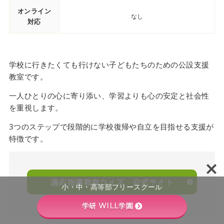
オンライン
なし
対応
学校に行きたくても行けない子どもたちのための公設支援
教室です。
一人ひとりの心に寄り添い、学習よりも心の安定と社会性
を重視します。
3つのステップで段階的に学校復帰や自立を目指せる支援が
特徴です。
適応指導教室ウイズ 公式サイト
小・中・高等部フリースクール
学研 WILL学園