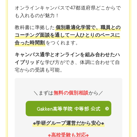
オンラインキャンパスで47都道府県どこからで
も入れるのが魅力！
教科書に準拠した
個別最適化学習で、職員との
コーチング面談を通して一人ひとりのペースに
合った時間割
をつくれます。
キャンパス通学とオンラインを組み合わせたハ
イブリッド
な学び方ができ、体調に合わせて自
宅からの受講も可能。
＼まずは
無料の個別相談
から／
Gakken高等学院 中等部 公式
※学研グループ運営だから安心※
※高校受験も対応※