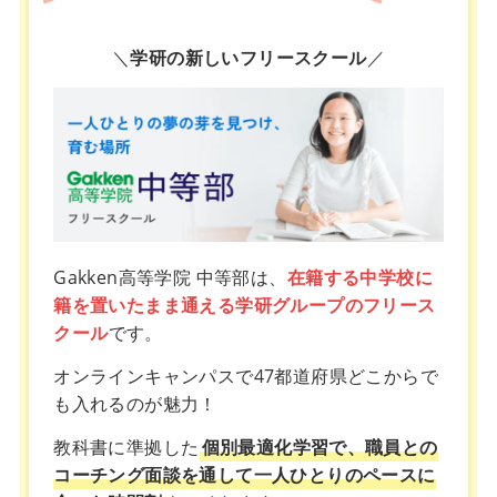
＼
学研の新しいフリースクール
／
Gakken高等学院 中等部は、
在籍する中学校に
籍を置いたまま通える学研グループのフリース
クール
です。
オンラインキャンパスで47都道府県どこからで
も入れるのが魅力！
教科書に準拠した
個別最適化学習で、職員との
コーチング面談を通して一人ひとりのペースに