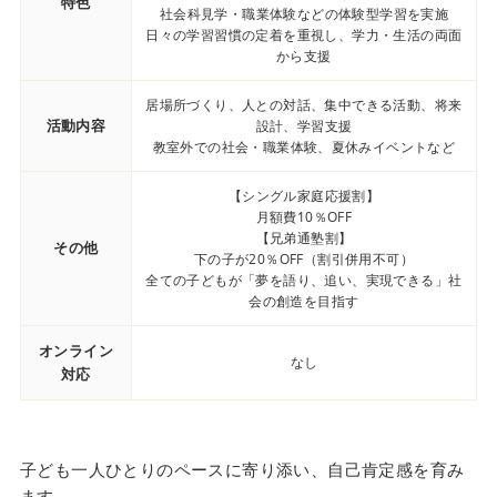
特色
社会科見学・職業体験などの体験型学習を実施
日々の学習習慣の定着を重視し、学力・生活の両面
から支援
居場所づくり、人との対話、集中できる活動、将来
活動内容
設計、学習支援
教室外での社会・職業体験、夏休みイベントなど
【シングル家庭応援割】
月額費10％OFF
【兄弟通塾割】
その他
下の子が20％OFF（割引併用不可）
全ての子どもが「夢を語り、追い、実現できる」社
会の創造を目指す
オンライン
なし
対応
子ども一人ひとりのペースに寄り添い、自己肯定感を育み
ます。