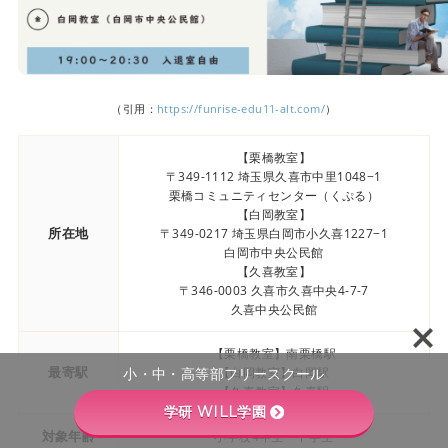
（引用：
https://funrise-edu11-alt.com/
）
【栗橋教室】
〒349-1112 埼玉県久喜市中里1048−1
栗橋コミュニティセンター（くぷる）
【白岡教室】
所在地
〒349-0217 埼玉県白岡市小久喜1227−1
白岡市中央公民館
【久喜教室】
〒346-0003 久喜市久喜中央4-7-7
久喜中央公民館
【栗橋教室】南栗橋駅
最寄駅
【白岡教室】白岡駅
小・中・高等部フリースクール
【久喜教室】久喜駅
学研 WILL学園
対象年齢
小学校4年生〜中学生