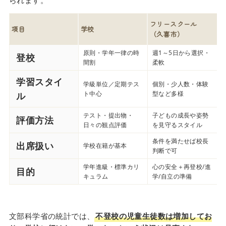
られます。
フリースクール
項目
学校
（久喜市）
原則・学年一律の時
週1～5日から選択・
登校
間割
柔軟
学習スタイ
学級単位／定期テス
個別・少人数・体験
ト中心
型など多様
ル
テスト・提出物・
子どもの成長や姿勢
評価方法
日々の観点評価
を見守るスタイル
条件を満たせば校長
出席扱い
学校在籍が基本
判断で可
学年進級・標準カリ
心の安全＋再登校/進
目的
キュラム
学/自立の準備
文部科学省の統計では、
不登校の児童生徒数は増加してお