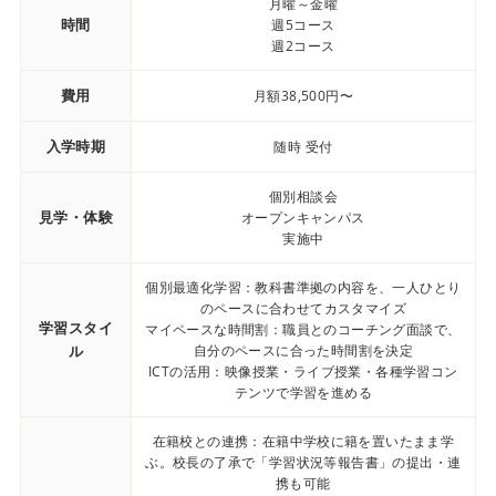
月曜～金曜
時間
週5コース
週2コース
費用
月額38,500円〜
入学時期
随時 受付
個別相談会
見学・体験
オープンキャンパス
実施中
個別最適化学習：教科書準拠の内容を、一人ひとり
のペースに合わせてカスタマイズ
学習スタイ
マイペースな時間割：職員とのコーチング面談で、
ル
自分のペースに合った時間割を決定
ICTの活用：映像授業・ライブ授業・各種学習コン
テンツで学習を進める
在籍校との連携：在籍中学校に籍を置いたまま学
ぶ。校長の了承で「学習状況等報告書」の提出・連
携も可能