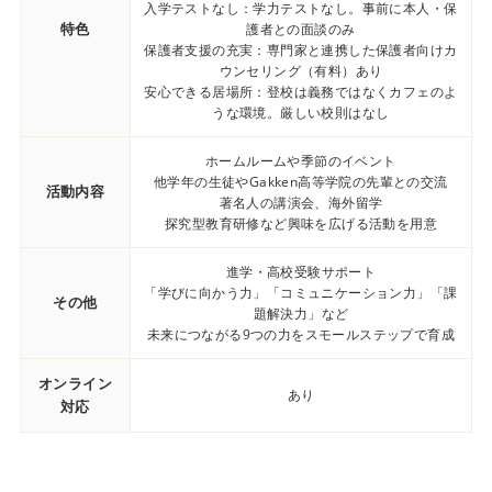
入学テストなし：学力テストなし。事前に本人・保
特色
護者との面談のみ
保護者支援の充実：専門家と連携した保護者向けカ
ウンセリング（有料）あり
安心できる居場所：登校は義務ではなくカフェのよ
うな環境。厳しい校則はなし
ホームルームや季節のイベント
他学年の生徒やGakken高等学院の先輩との交流
活動内容
著名人の講演会、海外留学
探究型教育研修など興味を広げる活動を用意
進学・高校受験サポート
「学びに向かう力」「コミュニケーション力」「課
その他
題解決力」など
未来につながる9つの力をスモールステップで育成
オンライン
あり
対応