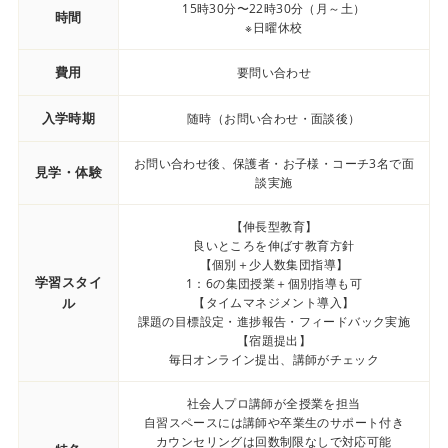
15時30分〜22時30分（月～土）
時間
※日曜休校
費用
要問い合わせ
入学時期
随時（お問い合わせ・面談後）
お問い合わせ後、保護者・お子様・コーチ3名で面
見学・体験
談実施
【伸長型教育】
良いところを伸ばす教育方針
【個別＋少人数集団指導】
学習スタイ
1：6の集団授業＋個別指導も可
ル
【タイムマネジメント導入】
課題の目標設定・進捗報告・フィードバック実施
【宿題提出】
毎日オンライン提出、講師がチェック
社会人プロ講師が全授業を担当
自習スペースには講師や卒業生のサポート付き
カウンセリングは回数制限なしで対応可能