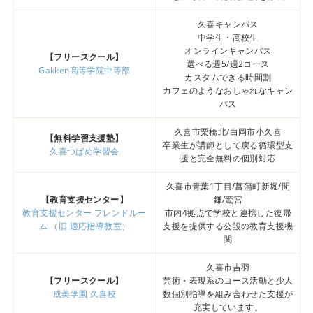
久喜キャンパス
中学生・高校生
オンラインキャンパス
【フリースクール】
選べる週5/週2コース
Gakken高等学院中等部
カスタムできる時間割
カフェのようなおしゃれなキャン
パス
久喜市栗橋北/白岡市小久喜
【無料学習支援塾】
卒業生が講師として戻る循環型支
久喜つばめ学習会
援と完全無料の個別対応
久喜市青葉1丁目/菖蒲町新堀/間
【教育支援センター】
鎌/鷲宮
教育支援センター フレンドルー
市内4拠点で学校と連携した復帰
ム （旧 適応指導教室）
支援を提供する公設の教育支援機
関
久喜市吉羽
【フリースクール】
芸術・表現系のコース活動と少人
成美学園 久喜校
数個別指導を組み合わせた支援が
充実しています。