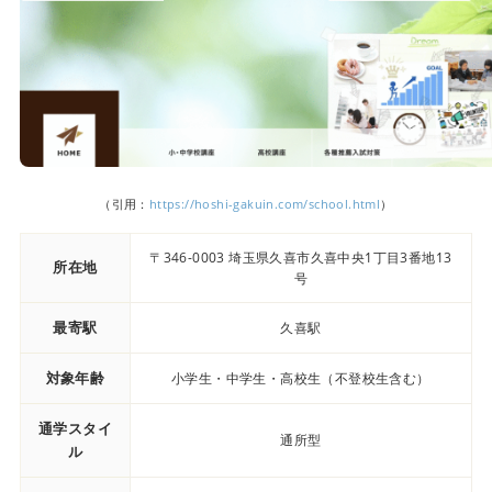
（引用：
https://hoshi-gakuin.com/school.html
）
〒346-0003 埼玉県久喜市久喜中央1丁目3番地13
所在地
号
最寄駅
久喜駅
対象年齢
小学生・中学生・高校生（不登校生含む）
通学スタイ
通所型
ル