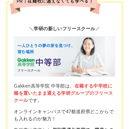
PR｜在籍校に通えなくても学べる！
＼
学研の新しいフリースクール
／
Gakken高等学院 中等部は、
在籍する中学校に
籍を置いたまま通える学研グループのフリース
クール
です。
オンラインキャンパスで47都道府県どこからで
も入れるのが魅力！