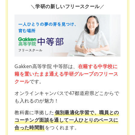
＼
学研の新しいフリースクール
／
Gakken高等学院 中等部は、
在籍する中学校に
籍を置いたまま通える学研グループのフリース
クール
です。
オンラインキャンパスで47都道府県どこからで
も入れるのが魅力！
教科書に準拠した
個別最適化学習で、職員との
コーチング面談を通して一人ひとりのペースに
合った時間割
をつくれます。