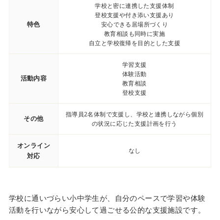
学校と密に連携した支援体制
登校支援や付き添い支援あり
特色
安心できる居場所づくり
教育相談も同時に実施
自立と学校復帰を目的とした支援
学習支援
体験活動
活動内容
教育相談
登校支援
指導員2名体制で支援し、学校と連携しながら個別
その他
の状況に応じた支援計画を行う
オンライン
なし
対応
学校に通いづらい小中学生が、自分のペースで学習や体験
活動を行いながら安心して過ごせる公的な支援施設です。