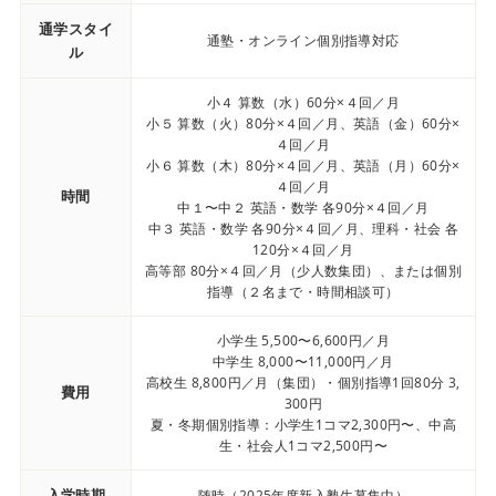
通学スタイ
通塾・オンライン個別指導対応
ル
小４ 算数（水）60分×４回／月
小５ 算数（火）80分×４回／月、英語（金）60分×
４回／月
小６ 算数（木）80分×４回／月、英語（月）60分×
４回／月
時間
中１〜中２ 英語・数学 各90分×４回／月
中３ 英語・数学 各90分×４回／月、理科・社会 各
120分×４回／月
高等部 80分×４回／月（少人数集団）、または個別
指導（２名まで・時間相談可）
小学生 5,500〜6,600円／月
中学生 8,000〜11,000円／月
高校生 8,800円／月（集団）・個別指導1回80分 3,
費用
300円
夏・冬期個別指導：小学生1コマ2,300円〜、中高
生・社会人1コマ2,500円〜
入学時期
随時（2025年度新入塾生募集中）