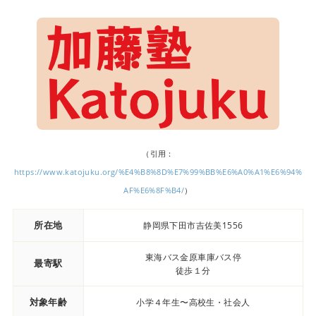
（引用：
https://www.katojuku.org/%E4%B8%8D%E7%99%BB%E6%A0%A1%E6%94%
AF%E6%8F%B4/
）
所在地
静岡県下田市吉佐美1556
東海バス金原車庫バス停
最寄駅
徒歩１分
対象年齢
小学４年生〜高校生・社会人