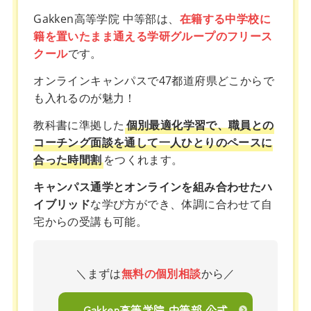
Gakken高等学院 中等部は、
在籍する中学校に
籍を置いたまま通える学研グループのフリース
クール
です。
オンラインキャンパスで47都道府県どこからで
も入れるのが魅力！
教科書に準拠した
個別最適化学習で、職員との
コーチング面談を通して一人ひとりのペースに
合った時間割
をつくれます。
キャンパス通学とオンラインを組み合わせたハ
イブリッド
な学び方ができ、体調に合わせて自
宅からの受講も可能。
＼まずは
無料の個別相談
から／
Gakken高等学院 中等部 公式