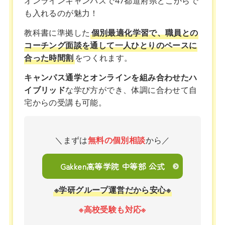
オンラインキャンパスで47都道府県どこからで
も入れるのが魅力！
教科書に準拠した
個別最適化学習で、職員との
コーチング面談を通して一人ひとりのペースに
合った時間割
をつくれます。
キャンパス通学とオンラインを組み合わせたハ
イブリッド
な学び方ができ、体調に合わせて自
宅からの受講も可能。
＼まずは
無料の個別相談
から／
Gakken高等学院 中等部 公式
※学研グループ運営だから安心※
※高校受験も対応※