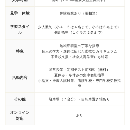
見学・体験
体験授業あり（要相談）
学習スタイ
少人数制（小４・５は４名まで、小６は６名まで）
ル
個別指導（１クラス２名まで）
地域密着型の丁寧な指導
特色
個人の学力・進路に応じた柔軟なカリキュラム
不登校支援・社会人再学習にも対応
通常授業・定期テスト前補習（無料）
夏休み・冬休みの集中個別指導
活動内容
小論文・推薦入試対策、看護学校・専門学校受験指
導
その他
駐車場（７台分）・自転車置き場あり
オンライン
あり
対応