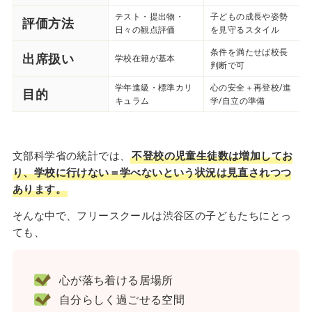
テスト・提出物・
子どもの成長や姿勢
評価方法
日々の観点評価
を見守るスタイル
条件を満たせば校長
出席扱い
学校在籍が基本
判断で可
学年進級・標準カリ
心の安全＋再登校/進
目的
キュラム
学/自立の準備
文部科学省の統計では、
不登校の児童生徒数は増加してお
り、学校に行けない＝学べないという状況は見直されつつ
あります。
そんな中で、フリースクールは渋谷区の子どもたちにとっ
ても、
心が落ち着ける居場所
自分らしく過ごせる空間