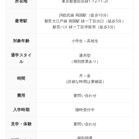
所在地
東京都墨田区緑1-12-11-2F
JR総武線 両国駅（徒歩10分）
最寄駅
都営大江戸線 両国駅 緑一丁目出口（徒歩5分）
都営バス 緑一丁目停留所（徒歩3分）
対象年齢
小学生～高校生
通学スタイ
通所型
ル
（個別授業あり）
月～金
時間
（詳細な時間は要確認）
費用
要問い合わせ
入学時期
随時受付中
見学・体験
要問い合わせ
個別指導