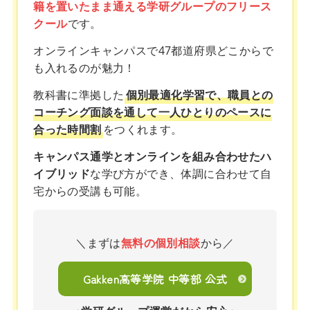
籍を置いたまま通える学研グループのフリース
クール
です。
オンラインキャンパスで47都道府県どこからで
も入れるのが魅力！
教科書に準拠した
個別最適化学習で、職員との
コーチング面談を通して一人ひとりのペースに
合った時間割
をつくれます。
キャンパス通学とオンラインを組み合わせたハ
イブリッド
な学び方ができ、体調に合わせて自
宅からの受講も可能。
＼まずは
無料の個別相談
から／
Gakken高等学院 中等部 公式