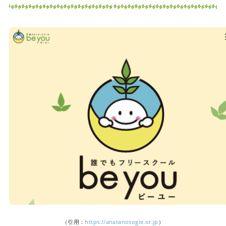
（引用：
https://anatanosogie.or.jp
）