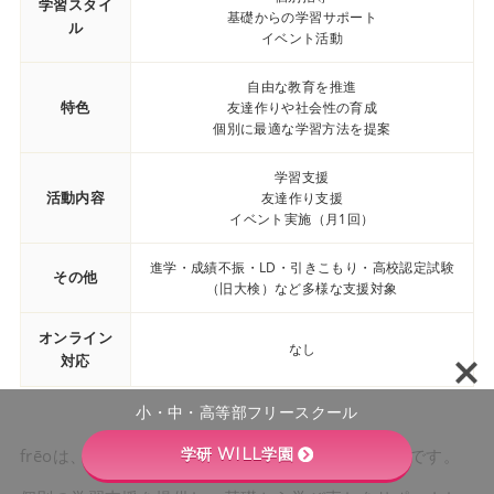
学習スタイ
基礎からの学習サポート
ル
イベント活動
自由な教育を推進
特色
友達作りや社会性の育成
個別に最適な学習方法を提案
学習支援
活動内容
友達作り支援
イベント実施（月1回）
進学・成績不振・LD・引きこもり・高校認定試験
その他
（旧大検）など多様な支援対象
オンライン
なし
対応
小・中・高等部フリースクール
学研 WILL学園
frēoは、自由な教育方針を基にしたフリースクールです。