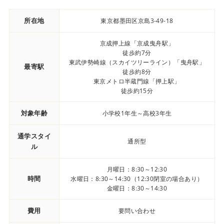
所在地
東京都墨田区京島3-49-18
京成押上線「京成曳舟駅」
徒歩約7分
東武伊勢崎線（スカイツリーライン）「曳舟駅」
最寄駅
徒歩約8分
東京メトロ半蔵門線「押上駅」
徒歩約15分
対象年齢
小学校1年生～高校3年生
通学スタイ
通所型
ル
月曜日：8:30～12:30
時間
水曜日：8:30～14:30（12:30閉室の場合あり）
金曜日：8:30～14:30
費用
要問い合わせ