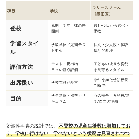
フリースクール
項目
学校
（墨田区）
原則・学年一律の時
週1～5日から選択・
登校
間割
柔軟
学習スタイ
学級単位／定期テス
個別・少人数・体験
ト中心
型など多様
ル
テスト・提出物・
子どもの成長や姿勢
評価方法
日々の観点評価
を見守るスタイル
条件を満たせば校長
出席扱い
学校在籍が基本
判断で可
学年進級・標準カリ
心の安全＋再登校/進
目的
キュラム
学/自立の準備
文部科学省の統計では、
不登校の児童生徒数は増加してお
り、学校に行けない＝学べないという状況は見直されつつ