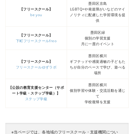
墨田区京島
【フリースクール】
LGBTQ+や発達障がいなどのマイ
be you
ノリティに配慮した学習環境を提
供
墨田区緑
【フリースクール】
個別の学習支援
下町フリースクールfreo
月に一度のイベント
墨田区横川
【フリースクール】
ギフテッドや感覚過敏の子どもた
フリースクールゆずラボ
ちが自分のペースで学び、遊べる
場所
墨田区横川
【公設の教育支援センター（サポ
個別学習や体験・交流活動を通じ
ート学級・ステップ学級）】
て
ステップ学級
学校復帰を支援
※当ページでは、各地域のフリースクール・支援機関につい