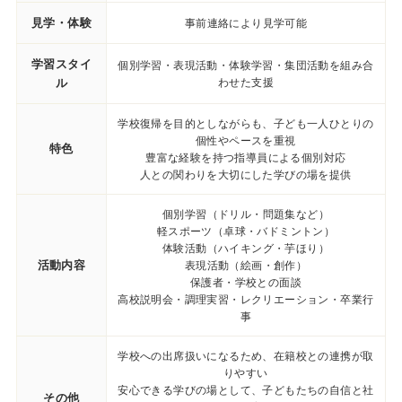
見学・体験
事前連絡により見学可能
学習スタイ
個別学習・表現活動・体験学習・集団活動を組み合
ル
わせた支援
学校復帰を目的としながらも、子ども一人ひとりの
個性やペースを重視
特色
豊富な経験を持つ指導員による個別対応
人との関わりを大切にした学びの場を提供
個別学習（ドリル・問題集など）
軽スポーツ（卓球・バドミントン）
体験活動（ハイキング・芋ほり）
活動内容
表現活動（絵画・創作）
保護者・学校との面談
高校説明会・調理実習・レクリエーション・卒業行
事
学校への出席扱いになるため、在籍校との連携が取
りやすい
安心できる学びの場として、子どもたちの自信と社
その他