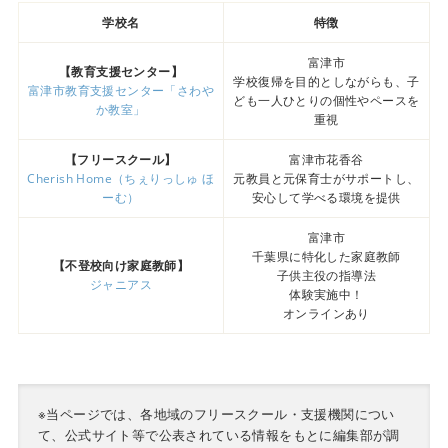
学校名
特徴
富津市
【教育支援センター】
学校復帰を目的としながらも、子
富津市教育支援センター「さわや
ども一人ひとりの個性やペースを
か教室」
重視
【フリースクール】
富津市花香谷
Cherish Home（ちぇりっしゅ ほ
元教員と元保育士がサポートし、
ーむ）
安心して学べる環境を提供
富津市
千葉県に特化した家庭教師
【不登校向け家庭教師】
子供主役の指導法
ジャニアス
体験実施中！
オンラインあり
※当ページでは、各地域のフリースクール・支援機関につい
て、公式サイト等で公表されている情報をもとに編集部が調