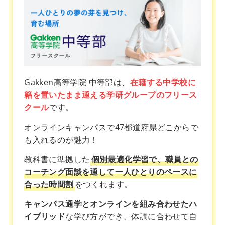
Gakken高等学院 中等部は、
在籍する中学校に
籍を置いたまま通える学研グループのフリース
クール
です。
オンラインキャンパスで47都道府県どこからで
も入れるのが魅力！
教科書に準拠した
個別最適化学習で、職員との
コーチング面談を通して一人ひとりのペースに
合った時間割
をつくれます。
キャンパス通学とオンラインを組み合わせたハ
イブリッド
な学び方ができ、体調に合わせて自