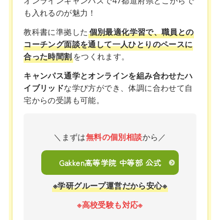
オンラインキャンパスで47都道府県どこからで
も入れるのが魅力！
教科書に準拠した
個別最適化学習で、職員との
コーチング面談を通して一人ひとりのペースに
合った時間割
をつくれます。
キャンパス通学とオンラインを組み合わせたハ
イブリッド
な学び方ができ、体調に合わせて自
宅からの受講も可能。
＼まずは
無料の個別相談
から／
Gakken高等学院 中等部 公式
※学研グループ運営だから安心※
※高校受験も対応※