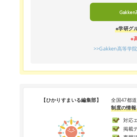
Gakk
※学研グ
※
>>Gakken高等
【ひかりすまいる編集部】
全国47都
制度の情報
対応エ
掲載