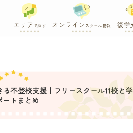
エリア
オンライン
復学
で探す
スクール情報
できる不登校支援｜フリースクール11校と
ポートまとめ