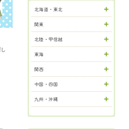
北海道・東北
関東
北陸・甲信越
探し
東海
関西
中国・四国
九州・沖縄
ん。