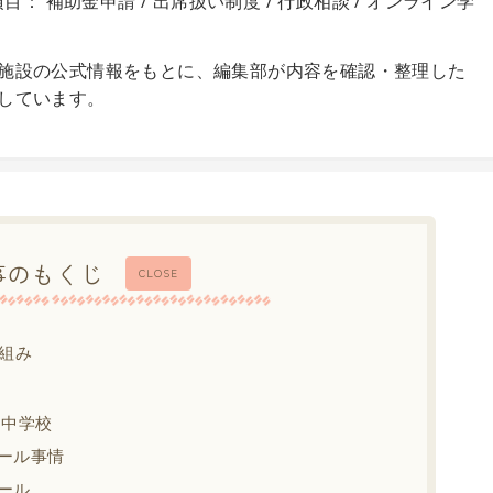
目： 補助金申請 / 出席扱い制度 / 行政相談 / オンライン学
施設の公式情報をもとに、編集部が内容を確認・整理した
しています。
事のもくじ
CLOSE
組み
・中学校
ール事情
ール