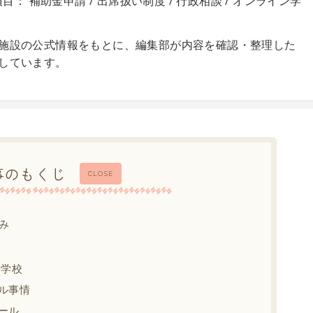
目： 補助金申請 / 出席扱い制度 / 行政相談 / オンライン学
施設の公式情報をもとに、編集部が内容を確認・整理した
しています。
事のもくじ
CLOSE
み
中学校
ル事情
ール