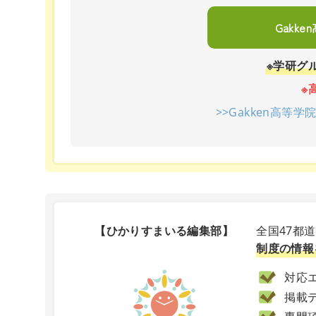
Gakk
※学研グ
※
>>Gakken高等
【ひかりすまいる編集部】
全国47都
制度の情報
対応エ
掲載