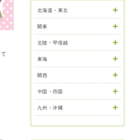
北海道・東北
関東
北陸・甲信越
して
東海
関西
中国・四国
九州・沖縄
ん。