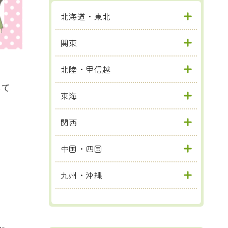
北海道・東北
関東
北陸・甲信越
して
東海
関西
中国・四国
九州・沖縄
ん。