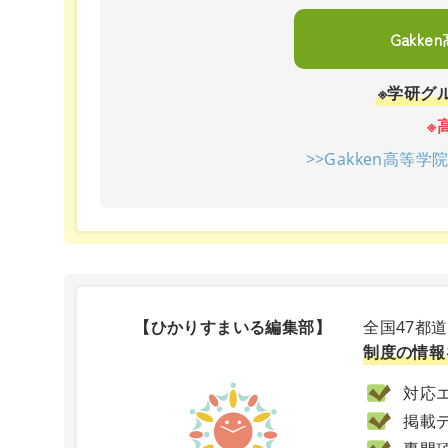
Gakk
※学研グ
※
>>Gakken高等
【ひかりすまいる編集部】
全国47都
制度の情報
対応エ
掲載