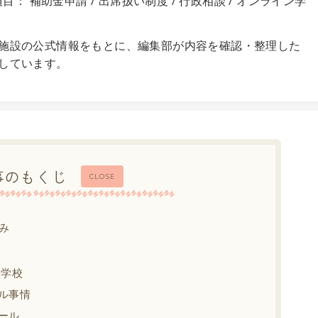
目： 補助金申請 / 出席扱い制度 / 行政相談 / オンライン学
施設の公式情報をもとに、編集部が内容を確認・整理した
しています。
事のもくじ
CLOSE
み
中学校
ル事情
ール