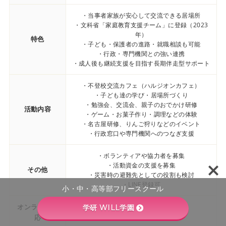
・当事者家族が安心して交流できる居場所
・文科省「家庭教育支援チーム」に登録（2023
年）
特色
・子ども・保護者の進路・就職相談も可能
・行政・専門機関との強い連携
・成人後も継続支援を目指す長期伴走型サポート
・不登校交流カフェ（ハルジオンカフェ）
・子ども達の学び・居場所づくり
・勉強会、交流会、親子のおでかけ研修
活動内容
・ゲーム・お菓子作り・調理などの体験
・名古屋研修、りんご狩りなどのイベント
・行政窓口や専門機関へのつなぎ支援
・ボランティアや協力者を募集
・活動資金の支援を募集
その他
・災害時の避難先としての役割も検討
・LINE登録可
小・中・高等部フリースクール
オンライン対
学研 WILL学園
なし
応