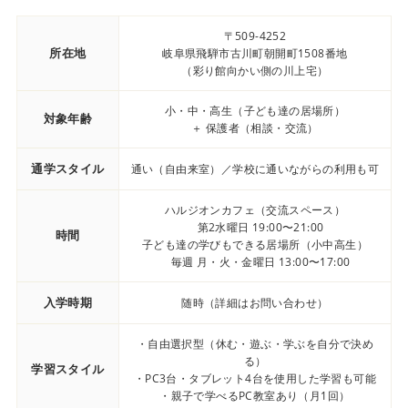
〒509-4252
所在地
岐阜県飛騨市古川町朝開町1508番地
（彩り館向かい側の川上宅）
小・中・高生（子ども達の居場所）
対象年齢
＋ 保護者（相談・交流）
通学スタイル
通い（自由来室）／学校に通いながらの利用も可
ハルジオンカフェ（交流スペース）
第2水曜日 19:00〜21:00
時間
子ども達の学びもできる居場所（小中高生）
毎週 月・火・金曜日 13:00〜17:00
入学時期
随時（詳細はお問い合わせ）
・自由選択型（休む・遊ぶ・学ぶを自分で決め
る）
学習スタイル
・PC3台・タブレット4台を使用した学習も可能
・親子で学べるPC教室あり（月1回）