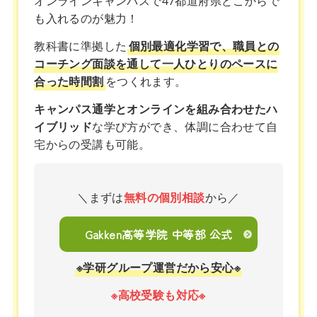
オンラインキャンパスで47都道府県どこからで
も入れるのが魅力！
教科書に準拠した
個別最適化学習で、職員との
コーチング面談を通して一人ひとりのペースに
合った時間割
をつくれます。
キャンパス通学とオンラインを組み合わせたハ
イブリッド
な学び方ができ、体調に合わせて自
宅からの受講も可能。
＼まずは
無料の個別相談
から／
Gakken高等学院 中等部 公式
※学研グループ運営だから安心※
※高校受験も対応※