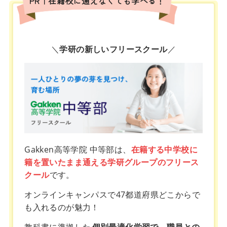
PR｜在籍校に通えなくても学べる！
＼
学研の新しいフリースクール
／
Gakken高等学院 中等部は、
在籍する中学校に
籍を置いたまま通える学研グループのフリース
クール
です。
オンラインキャンパスで47都道府県どこからで
も入れるのが魅力！